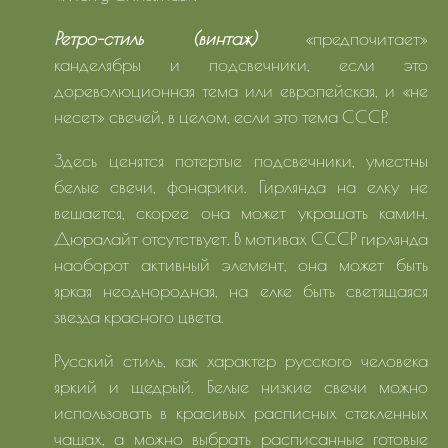
Ретро-стиль (винтаж)
«предпочитает»
канделябры и подсвечники, если это
дореволюционная тема или европейская, и «не
несет» свечей, в целом, если это тема СССР.
Здесь ценятся потертые подсвечники, уместны
белые свечи, фонарики. Гирлянда на елку не
вешается, скорее она может украшать камин.
Дюралайт отсутствует. В мотивах СССР гирлянда
наоборот активный элемент, она может быть
яркая неоднородная, на елке быть светящаяся
звезда красного цвета.
Русский стиль, как характер русского человека
яркий и щедрый. Белые низкие свечи можно
использовать в красивых расписных стекленных
чашах, а можно выбрать расписанные готовые