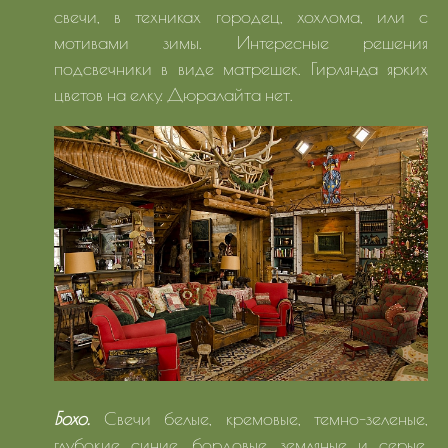
свечи, в техниках городец, хохлома, или с
мотивами зимы. Интересные решения
подсвечники в виде матрешек. Гирлянда ярких
цветов на елку. Дюралайта нет.
Бохо.
Свечи белые, кремовые, темно-зеленые,
глубокие синие, бордовые, земляные и серые.