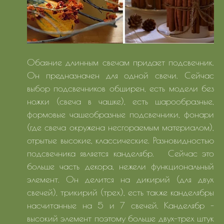
Обаяние длинным свечам придает подсвечник.
Он предназначен для одной свечи. Сейчас
выбор подсвечников обширен, есть модели без
ножки (свеча в чашке), есть шарообразные,
формовые чашеобразные подсвечники, фонари
(где свеча окружена несгораемым материалом),
отрытые высокие, классические. Разновидностью
подсвечника является канделябр. Сейчас это
больше часть декора, нежели функциональный
элемент. Он делится на дикирий (для двух
свечей), трикирий (трех), есть также канделябры
насчитанные на 5 и 7 свечей. Канделябр -
высокий элемент поэтому больше двух-трех штук