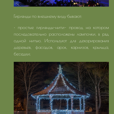
Гирлянды по внешнему виду бывают:
• простые гирлянды-нити- провод на котором
последовательно расположены лампочки, в ряд
одной нитью. Используют для декорирования
деревьев, фасадов, арок, карнизов, крыльца,
беседки;