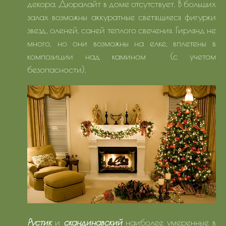
декора. Дюралайт в доме отсутствует. В больших
залах возможны аккуратные светящиеся фигурки
звезд, оленей, саней теплого свечения. Гирлянд не
много, но они возможны на елке, вплетены в
композиции над камином (с учетом
безопасности).
Рустик
и
скандинавский
наиболее умеренные в