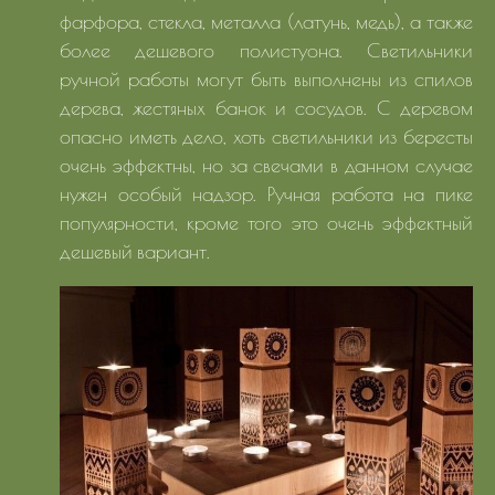
фарфора, стекла, металла (латунь, медь), а также
более дешевого полистуона. Светильники
ручной работы могут быть выполнены из спилов
дерева, жестяных банок и сосудов. С деревом
опасно иметь дело, хоть светильники из бересты
очень эффектны, но за свечами в данном случае
нужен особый надзор. Ручная работа на пике
популярности, кроме того это очень эффектный
дешевый вариант.