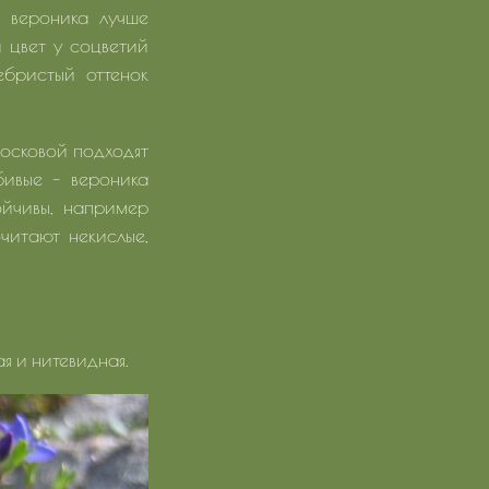
е вероника лучше
и цвет у соцветий
ебристый оттенок
лосковой подходят
бивые – вероника
ойчивы, например
читают некислые,
я и нитевидная.