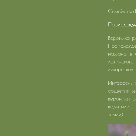
Семейство 
Происхожд
Вероника р
Происхожде
названо в 
латинского
лекарство»,
Интересны р
соцветия: в
вероники р
воды или о
земли).