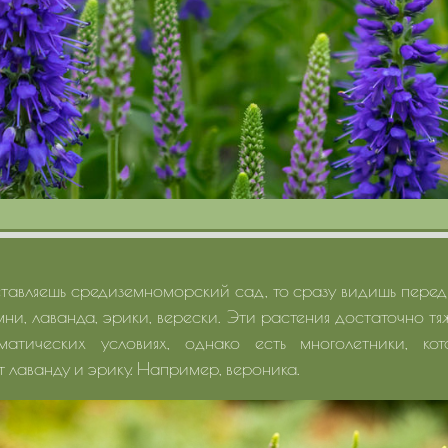
тавляешь средиземноморский сад, то сразу видишь перед
мни, лаванда, эрики, верески. Эти растения достаточно тя
матических условиях, однако есть многолетники, ко
лаванду и эрику. Например, вероника.