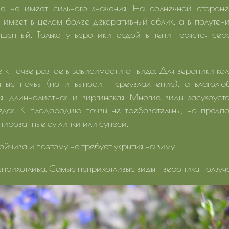
е не имеет сильного значения. На солнечной сторон
и имеет в целом более декоративный облик, а в полутен
щенный. Только у вероники седой в тени теряется сер
 к почве разное в зависимости от вида. Для вероники ко
ные почвы (но и выносит переувлажнение), а влаголю
ая, длиннолистная и виргинская. Многие виды засухоуст
едая. К плодородию почвы не требовательны, но предпо
нированные суглинки или супеси.
ойчива и поэтому не требует укрытия на зиму.
неприхотлива. Самые неприхотливые виды – вероника ползуча