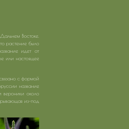
Дальнем Востоке.
что растение было
название идет от
ное или настоящее
 связано с формой
лоруссии название
и вероники около
вырывающая из-под