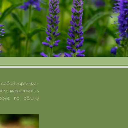
 собой картинку –
жело выращивать в
торые по облику