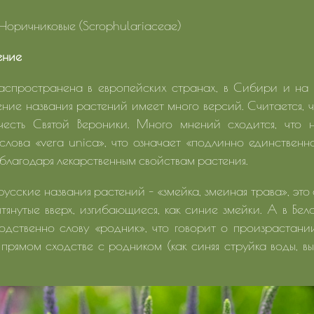
Норичниковые (Scrophulariaceae)
ение
аспространена в европейских странах, в Сибири и на 
ние названия растений имеет много версий. Считается, 
честь Святой Вероники. Много мнений сходится, что 
 слова «vera unica», что означает «подлинно единствен
 благодаря лекарственным свойствам растения.
усские названия растений – «змейка, змеиная трава», это
ытянутые вверх, изгибающиеся, как синие змейки. А в Бе
одственно слову «родник», что говорит о произрастани
 прямом сходстве с родником (как синяя струйка воды, 