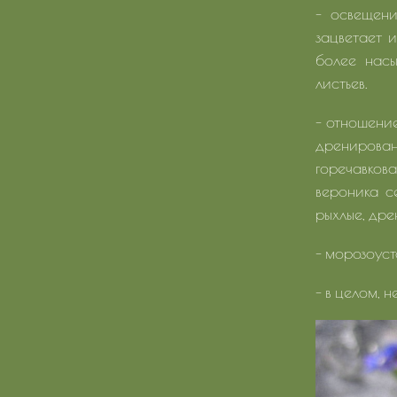
- освещени
зацветает 
более насы
листьев.
- отношение
дренирован
горечавков
вероника с
рыхлые, дре
- морозоуст
- в целом, 