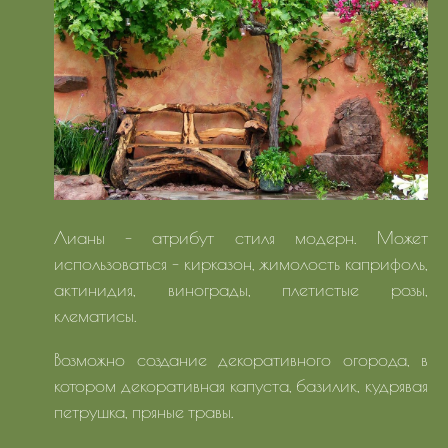
Лианы - атрибут стиля модерн. Может
использоваться - кирказон, жимолость каприфоль,
актинидия, винограды, плетистые розы,
клематисы.
Возможно создание декоративного огорода, в
котором декоративная капуста, базилик, кудрявая
петрушка, пряные травы.