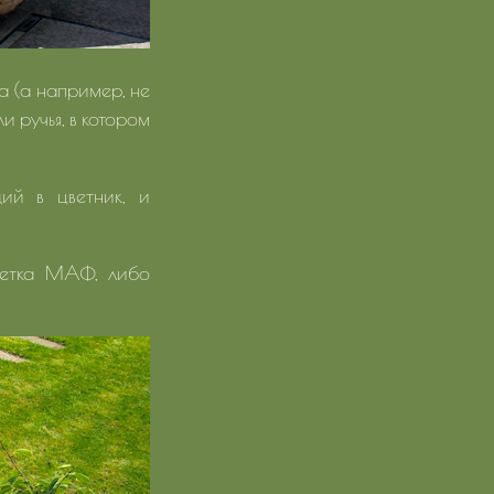
са (а например, не
и ручья, в котором
ий в цветник, и
светка МАФ, либо