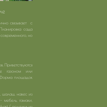
ле
нично связывает с
 Планировка сада
 современного, но
в. Приветствуются
ие газоном или
. Форма площадок
 шалаш, навес из
- мебель, гамаки,
-art ( поделки из