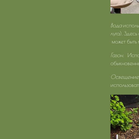
Вода
исполь
луга). Здес
может быть 
Газон.
Испо
обыкновенн
Освещение
использоват