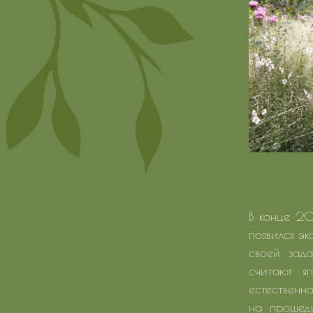
В конце 20
появился эк
своей зада
считают я
естественно
на прошедш