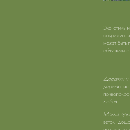
Эко-стиль 
современны
может быть 
обязательно
Дорожки и
деревянны
почвопокро
любая.
Малые архи
веток, дощ
подвесные к