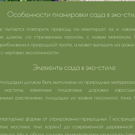
Особенности планировки сада в эко-сти
не пытается повторить природу, он имитирует ее и лако
м домом, со стриженным газоном, с новым мангалом.
приближена к природной тропе, а может выглядеть на грани
 с чертами экологичности.
Элементы сада в эко-стиле
 площадки
должны быть выполнены из природных материало
е настилы, каменные пошаговые дорожки заросш
вными растениями, площадки из гравия песочного тона
тектурные формы
от утрированно-природных ( кострище,
атые мостики, пни, коряги) до современной деревянной 
ресла. Но в обоих случаях приветствуется скульптуры land