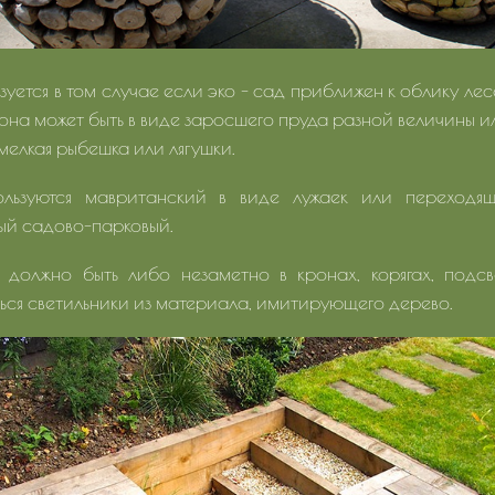
зуется в том случае если эко - сад приближен к облику ле
ь она может быть в виде заросшего пруда разной величины ил
мелкая рыбешка или лягушки.
льзуются мавританский в виде лужаек или переходящ
ый садово-парковый.
должно быть либо незаметно в кронах, корягах, под
ься светильники из материала, имитирующего дерево.