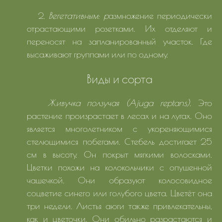
2.
Вегетативным: р
азмножение периодически
отрастающими розетками. Их отделяют и
переносят на запланированный участок. Где
высаживают группами или по одному.
Виды и сорта
Живучка ползучая (Ajuga reptans).
Это
растение произрастает в лесах и на лугах. Оно
является многолетником с укореняющимися
стелющимися побегами. Стебель достигает 25
см в высоту. Он покрыт мягкими волосками.
Цветки похожи на колокольчики с опушенной
чашечкой. Они образуют колосовидное
соцветие синего или голубого цвета. Цветёт она
три недели. Листья аюги также привлекательны,
как и цветочки. Они обильно разрастаются и