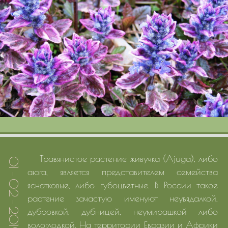
Портфолио
Цены
Контакты
Травянистое растение живучка (Ajuga), либо
01 - 02 - 2019
аюга, является представителем семейства
яснотковые, либо губоцветные. В России такое
растение зачастую именуют неувядалкой,
дубровкой, дубницей, неумирашкой либо
вологлодкой. На территории Евразии и Африки