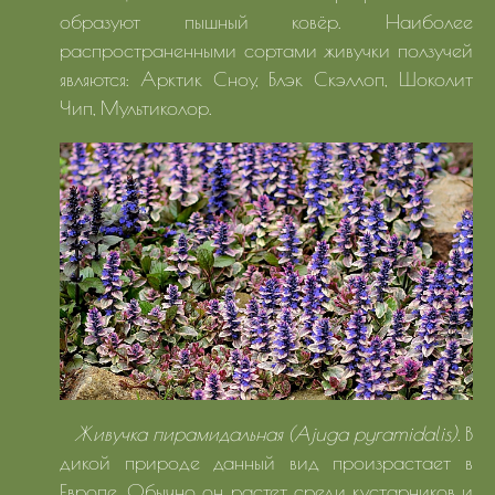
образуют пышный ковёр. Наиболее
распространенными сортами живучки ползучей
являются: Арктик Сноу, Блэк Скэллоп, Шоколит
Чип, Мультиколор.
Живучка пирамидальная (Ajuga pyramidalis).
В
дикой природе данный вид произрастает в
Европе. Обычно он растет среди кустарников и