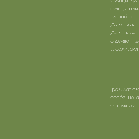
Сеянцы луч
сеянцы пик
весной на 
Делением к
Делить куст
отделяют 
высаживают 
Гравилат св
особенно ак
остальном н