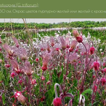
ифлорум (G. triflorum)
30 см. Окрас цветов пурпурно-желтый или желтый с красн