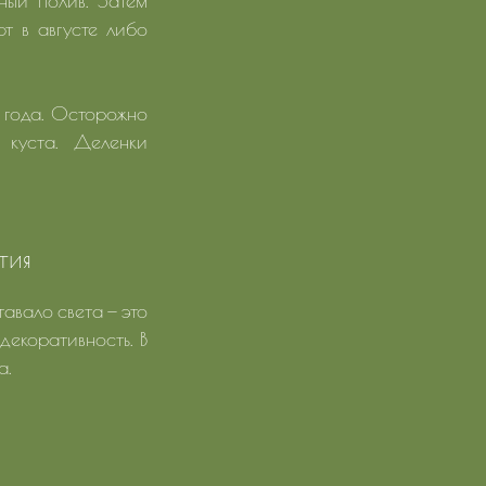
ный полив. Затем
т в августе либо
4 года. Осторожно
 куста. Деленки
тия
тавало света — это
декоративность. В
а.