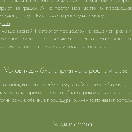
ше прикрыть пленкой от заморозков, нужен им и умерен
ируют на грядки. А на постоянное место их перемещаю
следующий год. Практикуют и рассадный метод.
уста
 лучше весной. Повторяют процедуру не чаще чем раз в 
дочерние розетки с кусочком корня от материнского
сразу на постоянное место и хорошо поливают.
Условия для благоприятного роста и разви
етолюбив, выносит слабую полутень. Главное чтобы ему дос
туально в период цветения. Иначе гравилат теряет свою 
ужны самые обычные процедуры рыхление почвы и прополк
Виды и сорта