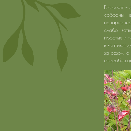
Гравилат - 
собраны в
непарнопер
слабо ветв
простые и п
в зонтикови
за сезон: с
способны цв