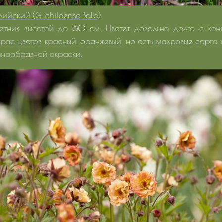
лийский (G. chiloense Balb)
етник высотой до 60 см. Цветет довольно долго с ко
рас цветов красный, оранжевый, но есть махровые сорта
знообразной окраски.