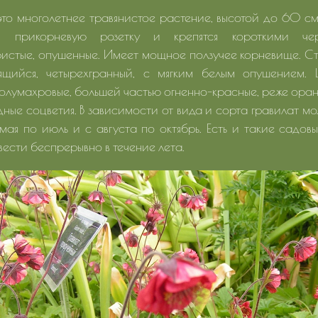
это многолетнее травянистое растение, высотой до 60 см
 прикорневую розетку и крепятся короткими чер
истые, опушенные. Имеет мощное ползучее корневище. Ст
ящийся, четырехгранный, с мягким белым опушением. 
олумахровые, большей частью огненно-красные, реже ора
дные соцветия. В зависимости от вида и сорта гравилат мо
 мая по июль и с августа по октябрь. Есть и такие садов
ести беспрерывно в течение лета.