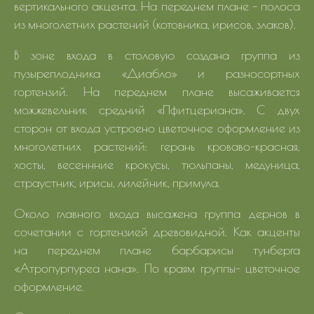
вертикального акцента. На переднем плане – полоса
из многолетних растений (котовника, ирисов, злаков).
В зоне входа в столовую создана группа из
пузыреплодника «Диабло» и разносортных
гортензий. На переднем плане высаживается
можжевельник средний «Пфитцериана». С двух
сторон от входа устроено цветочное оформление из
многолетних растений: герань кроваво-красная,
хосты, весеннние крокусы, тюльпаны, медуница,
страустник, ирисы, лилейник, примула.
Около главного входа высажена группа дернов в
сочетании с гортензией древовидной. Как акценты
на переднем плане барбарисы тунберга
«Атропурпуреа нана». По краям группы- цветочное
оформление.