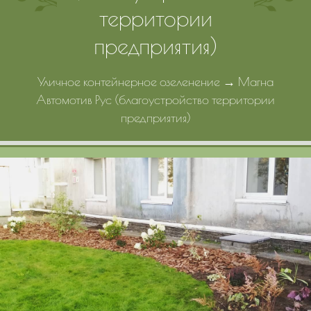
территории
Портфолио
предприятия)
Цены
Уличное контейнерное озеленение
→
Магна
Контакты
Автомотив Рус (благоустройство территории
предприятия)