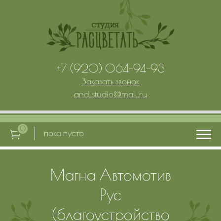
+7 (920) 064-94-93
Заказать звонок
and_studio
@
mail.ru
0
пока пусто
Магна Автомотив
Главная
Рус
Услуги
(благоустройство