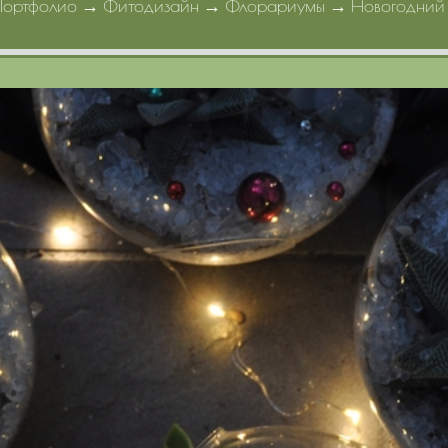
Портфолио
→
Фитодизайн
→
Флорариумы
→
Новогодний