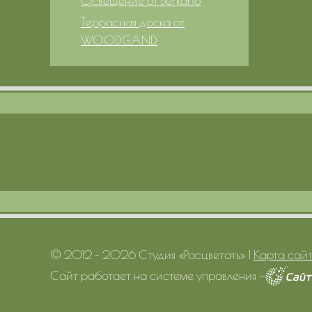
Освещение от Berkano
Террасная доска от
WOODGAND
© 2012 – 2026 Студия «Расцветать»
|
Карта сай
Сайт работает на системе управления
—