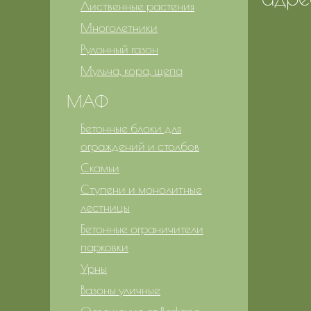
Лиственные растения
Многолетники
Рулонный газон
Мульча, кора, щепа
МАФ
Бетонные блоки для
ограждений и столбов
Скамьи
Ступени и монолитные
лестницы
Бетонные ограничители
парковки
Урны
Вазоны уличные