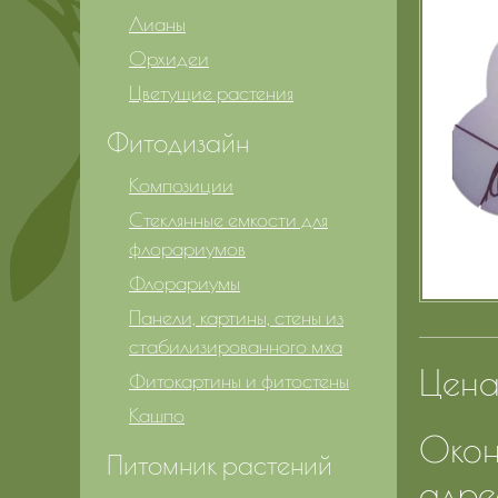
Лианы
Орхидеи
Цветущие растения
Фитодизайн
Композиции
Стеклянные емкости для
флорариумов
Флорариумы
Панели, картины, стены из
стабилизированного мха
Цена 
Фитокартины и фитостены
Кашпо
Окон
Питомник растений
адре