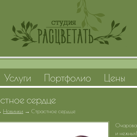
Услуги
Портфолио
Цены
стное сердце
→
Новинки
→
Страстное сердце
Очароват
и нежных!