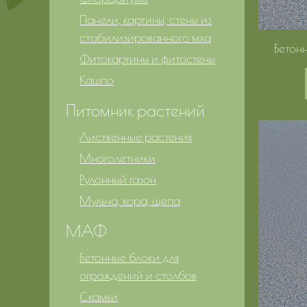
Панели, картины, стены из
стабилизированного мха
Бетонн
Фитокартины и фитостены
Кашпо
Питомник растений
Лиственные растения
Многолетники
Рулонный газон
Мульча, кора, щепа
МАФ
Бетонные блоки для
ограждений и столбов
Скамьи