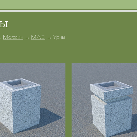
ны
→
Магазин
→
МАФ
→
Урны