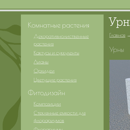
Ур
Комнатные растения
Главная
Декоративнолиственные
растения
Урны
Кактусы и суккуленты
Лианы
Орхидеи
Цветущие растения
Фитодизайн
Композиции
Стеклянные емкости для
флорариумов
Флорариумы