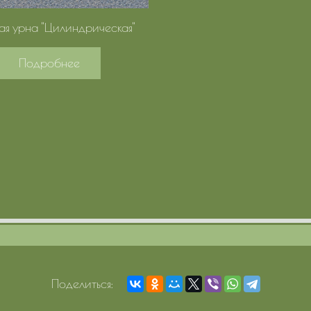
ая урна "Цилиндрическая"
Подробнее
Поделиться: