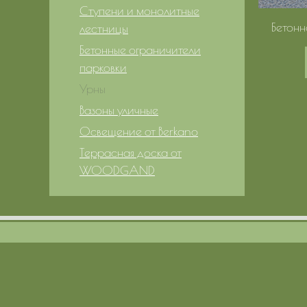
Ступени и монолитные
Бетонн
лестницы
Бетонные ограничители
парковки
Урны
Вазоны уличные
Освещение от Berkano
Террасная доска от
WOODGAND