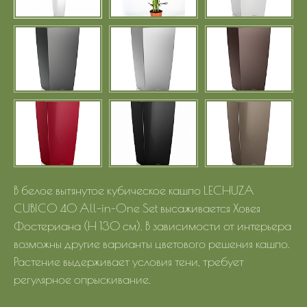
В белое вытянутое кубическое кашпо LECHUZA
CUBICO 40 All-in-One Set высаживается Ховея
Фостериана (Н 130 см). В зависимости от интерьера
возможны другие варианты цветового решения кашпо.
Растение выдерживает условия тени, требует
регулярное опрыскивание.