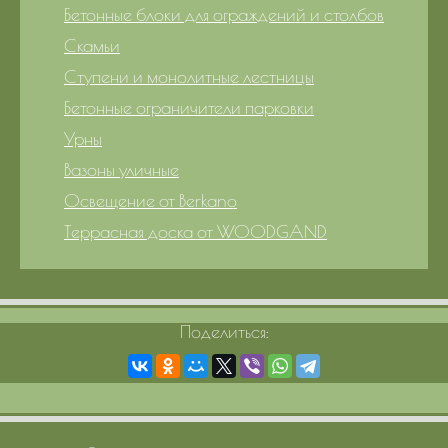
Бетонные блоки для ограждений и столбов
Скамьи
Ступени и монолитные лестницы
Бетонные ограничители парковки
Урны
Вазоны уличные
Освещение от Berkano
Террасная доска от WOODGAND
Поделиться: