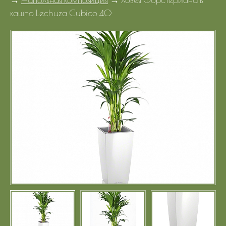
Портфолио
кашпо Lechuza Cubico 40
Цены
Контакты