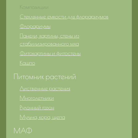
Композиции
Стеклянные емкости для флорариумов
Флорариумы
Панели, картины, стены из
стабилизированного мха
Фитокартины и фитостены
Кашпо
Питомник растений
Лиственные растения
Многолетники
Рулонный газон
Мульча, кора, щепа
МАФ