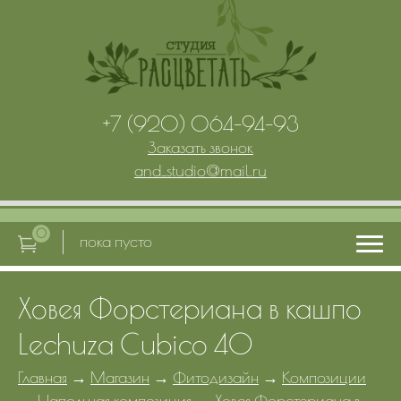
+7 (920) 064-94-93
Заказать звонок
and_studio
@
mail.ru
0
пока пусто
Ховея Форстериана в кашпо
Главная
Lechuza Cubico 40
Услуги
Главная
→
Магазин
→
Фитодизайн
→
Композиции
→
Напольная композиция
→
Ховея Форстериана в