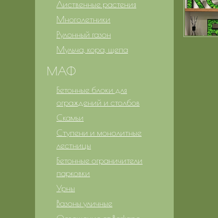
Лиственные растения
Многолетники
Рулонный газон
Мульча, кора, щепа
МАФ
Бетонные блоки для
ограждений и столбов
Скамьи
Ступени и монолитные
лестницы
Бетонные ограничители
парковки
Урны
Вазоны уличные