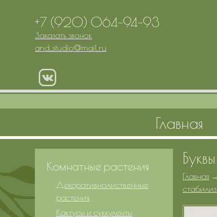
+7 (920) 064-94-93
Заказать звонок
and_studio
@
mail.ru
Главная
Букв
Комнатные растения
Главная
Декоративнолиственные
стабилиз
растения
Кактусы и суккуленты