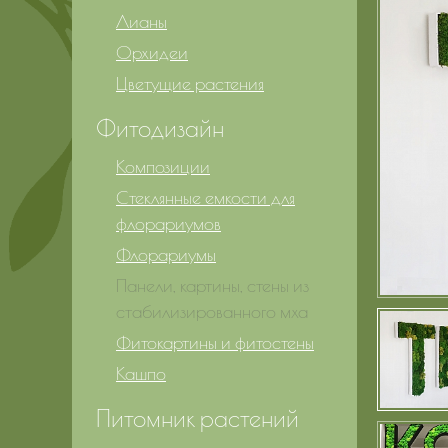
Лианы
Орхидеи
Цветущие растения
Фитодизайн
Композиции
Стеклянные емкости для
флорариумов
Флорариумы
Панели, картины, стены из
стабилизированного мха
Фитокартины и фитостены
Кашпо
Питомник растений