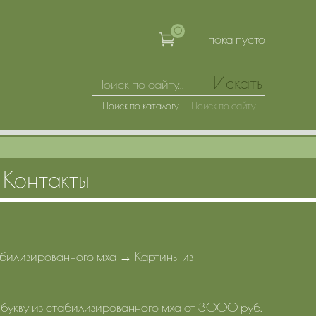
0
пока пусто
Искать
Поиск по каталогу
Поиск по сайту
Контакты
табилизированного мха
→
Картины из
1 букву из стабилизированного мха от 3000 руб.