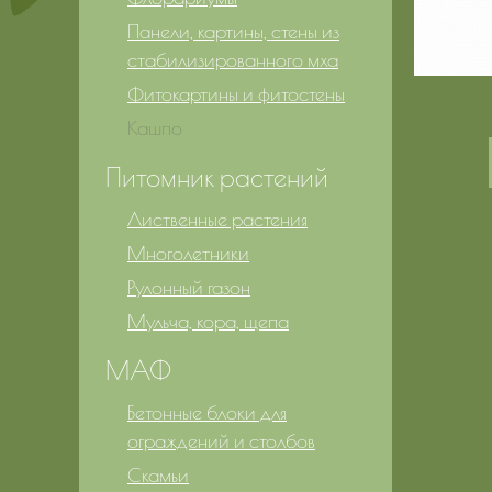
Панели, картины, стены из
стабилизированного мха
Фитокартины и фитостены
Кашпо
Питомник растений
Лиственные растения
Многолетники
Рулонный газон
Мульча, кора, щепа
МАФ
Бетонные блоки для
ограждений и столбов
Скамьи