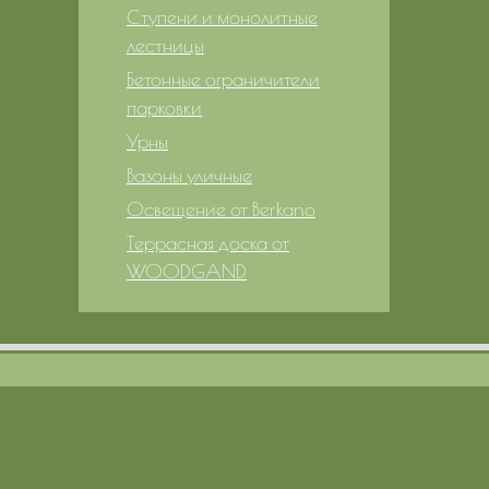
Ступени и монолитные
лестницы
Бетонные ограничители
парковки
Урны
Вазоны уличные
Освещение от Berkano
Террасная доска от
WOODGAND