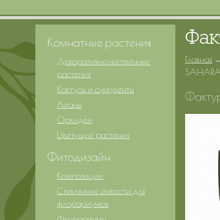
Фак
Комнатные растения
Главная
Декоративнолиственные
SAHAR
растения
Кактусы и суккуленты
Факту
Лианы
Орхидеи
Цветущие растения
Фитодизайн
Композиции
Стеклянные емкости для
флорариумов
Флорариумы