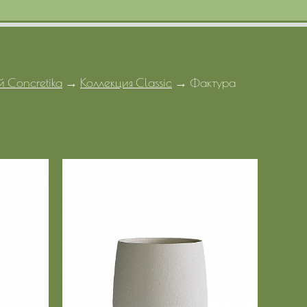
й Concretika
→
Коллекция Classic
→
Фактура