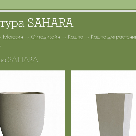
тура SAHARA
→
Магазин
→
Фитодизайн
→
Кашпо
→
Кашпо для растени
A
ра SAHARA