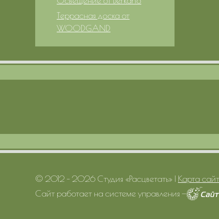
Освещение от Berkano
Террасная доска от
WOODGAND
© 2012 – 2026 Студия «Расцветать»
|
Карта сай
Сайт работает на системе управления
—