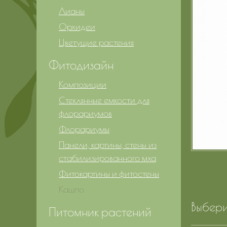
Лианы
Орхидеи
Цветущие растения
Фитодизайн
Композиции
Стеклянные емкости для
флорариумов
Флорариумы
Панели, картины, стены из
стабилизированного мха
Фитокартины и фитостены
Кашпо
Выбери
Питомник растений