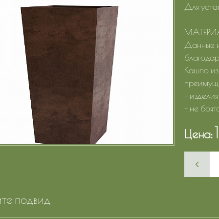
Для уста
МАТЕРИ
Данные и
благодаря
Кашпо из
преимуще
- издели
- не боят
Цена:
те подвид