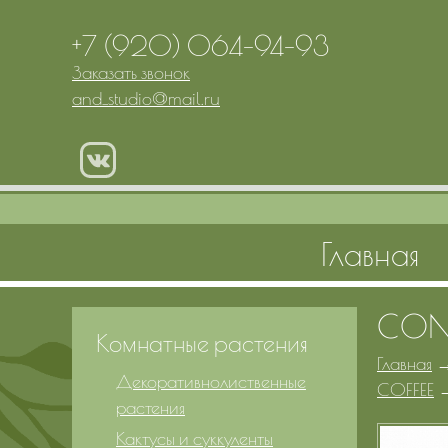
+7 (920) 064-94-93
Заказать звонок
and_studio
@
mail.ru
Главная
CONI
Комнатные растения
Главная
Декоративнолиственные
COFFEE
растения
Кактусы и суккуленты