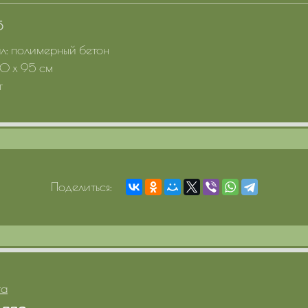
5
: полимерный бетон
90 x 95 см
г
Поделиться:
та