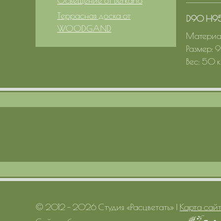
Освещение от Berkano
Террасная доска от
D90 H9
WOODGAND
Материал
Размер: 
Вес: 50 к
© 2012 – 2026 Студия «Расцветать»
|
Карта сай