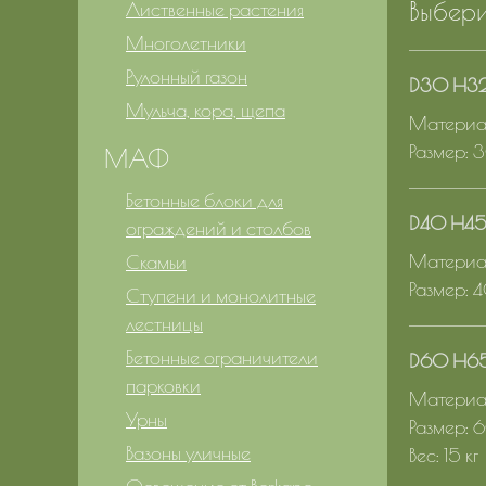
Выбери
Лиственные растения
Многолетники
Рулонный газон
D30 H3
Мульча, кора, щепа
Материал
Размер: 
МАФ
Бетонные блоки для
D40 H4
ограждений и столбов
Материал
Скамьи
Размер: 
Ступени и монолитные
лестницы
Бетонные ограничители
D60 H6
парковки
Материал
Урны
Размер: 
Вазоны уличные
Вес: 15 кг