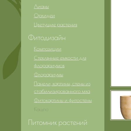
Лианы
Орхидеи
Цветущие растения
Фитодизайн
Композиции
Стеклянные емкости для
флорариумов
Флорариумы
Панели, картины, стены из
стабилизированного мха
Фитокартины и фитостены
Кашпо
Питомник растений