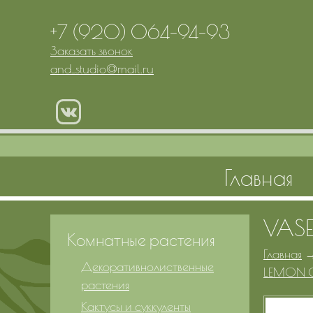
+7 (920) 064-94-93
Заказать звонок
and_studio
@
mail.ru
Главная
VASE
Комнатные растения
Главная
Декоративнолиственные
LEMON 
растения
Кактусы и суккуленты