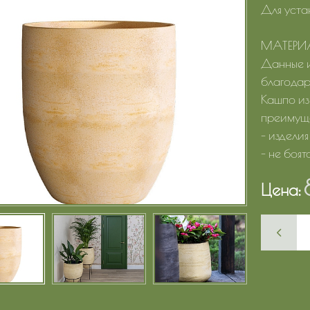
Для уста
МАТЕРИ
Данные и
благодаря
Кашпо из
преимуще
- издели
- не боят
Цена: