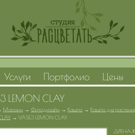
Услуги
Портфолио
Цены
3 LEMON CLAY
→
Магазин
→
Фитодизайн
→
Кашпо
→
Кашпо для растени
CLAY
→
VASE3 LEMON CLAY
ДРЕНАЖ