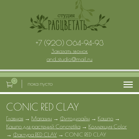
+7 (920) 064-94-93
Заказать звонок
and_studio
@
mail.ru
0
пока пусто
CONIC RED CLAY
Главная
Главная
→
Магазин
→
Фитодизайн
→
Кашпо
→
Кашпо для растений Concretika
→
Коллекция Color
Услуги
→
Фактура RED CLAY
→
CONIC RED CLAY