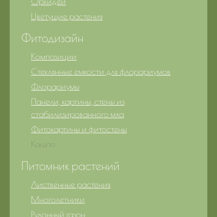
Орхидеи
Цветущие растения
Фитодизайн
Композиции
Стеклянные емкости для флорариумов
Флорариумы
Панели, картины, стены из
стабилизированного мха
Фитокартины и фитостены
Кашпо
Питомник растений
Лиственные растения
Многолетники
Рулонный газон