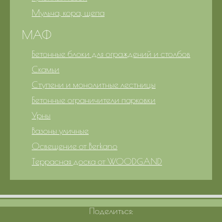
Мульча, кора, щепа
МАФ
Бетонные блоки для ограждений и столбов
Скамьи
Ступени и монолитные лестницы
Бетонные ограничители парковки
Урны
Вазоны уличные
Освещение от Berkano
Террасная доска от WOODGAND
Поделиться: