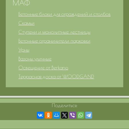
МАФ
Бетонные блоки для ограждений и столбов
Скамьи
Ступени и монолитные лестницы
Бетонные ограничители парковки
Урны
Вазоны уличные
Освещение от Berkano
Террасная доска от WOODGAND
Поделиться: