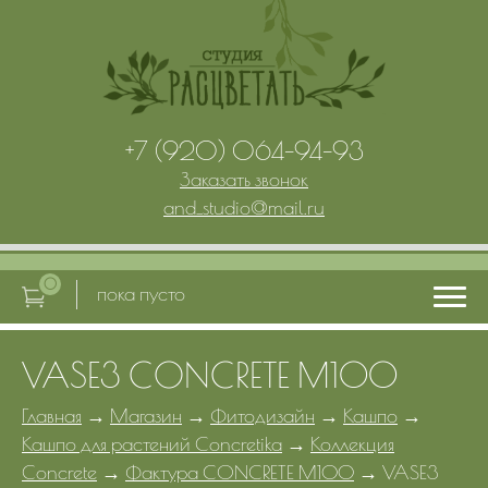
+7 (920) 064-94-93
Заказать звонок
and_studio
@
mail.ru
0
пока пусто
VASE3 CONCRETE M100
Главная
Главная
→
Магазин
→
Фитодизайн
→
Кашпо
→
Кашпо для растений Concretika
→
Коллекция
Услуги
Concrete
→
Фактура CONCRETE M100
→
VASE3