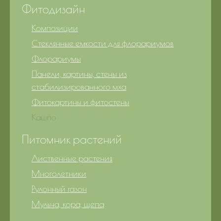
Фитодизайн
Композиции
Стеклянные емкости для флорариумов
Флорариумы
Панели, картины, стены из
стабилизированного мха
Фитокартины и фитостены
Кашпо
Питомник растений
Лиственные растения
Многолетники
Рулонный газон
Мульча, кора, щепа