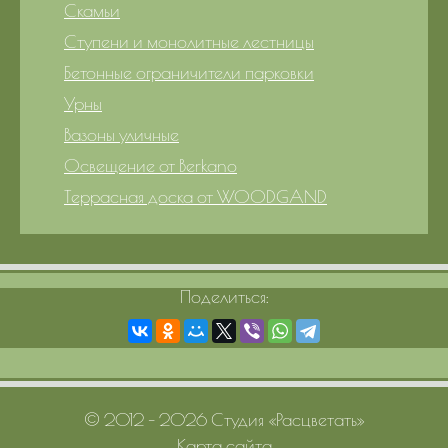
Скамьи
Ступени и монолитные лестницы
Бетонные ограничители парковки
Урны
Вазоны уличные
Освещение от Berkano
Террасная доска от WOODGAND
Поделиться:
© 2012 – 2026 Студия «Расцветать»
Карта сайта