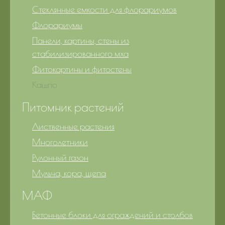
Стеклянные емкости для флорариумов
Флорариумы
Панели, картины, стены из
стабилизированного мха
Фитокартины и фитостены
Кашпо
Питомник растений
Лиственные растения
Многолетники
Рулонный газон
Мульча, кора, щепа
МАФ
Бетонные блоки для ограждений и столбов