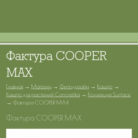
Портфолио
Цены
Контакты
Фактура COOPER
MAX
Главная
→
Магазин
→
Фитодизайн
→
Кашпо
→
Кашпо для растений Concretika
→
Коллекция Surface
→
Фактура COOPER MAX
Фактура COOPER MAX