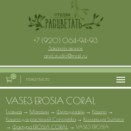
+7 (920) 064-94-93
Заказать звонок
and_studio
@
mail.ru
0
пока пусто
VASE3 EROSIA CORAL
Главная
Главная
→
Магазин
→
Фитодизайн
→
Кашпо
→
Кашпо для растений Concretika
→
Коллекция Surface
Услуги
→
Фактура EROSIA CORAL
→
VASE3 EROSIA