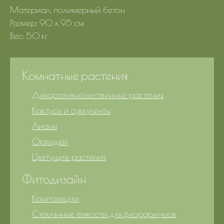
Материал: полимерный бетон
Размер: 90 x 95 см
Вес: 50 кг
Комнатные растения
Декоративнолиственные растения
Кактусы и суккуленты
Лианы
Орхидеи
Цветущие растения
Фитодизайн
Композиции
Стеклянные емкости для флорариумов