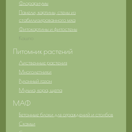
Флорариумы
Панели, картины, стены из
стабилизированного мха
Фитокартины и фитостены
Кашпо
Питомник растений
Лиственные растения
Многолетники
Рулонный газон
Мульча, кора, щепа
МАФ
Бетонные блоки для ограждений и столбов
Скамьи