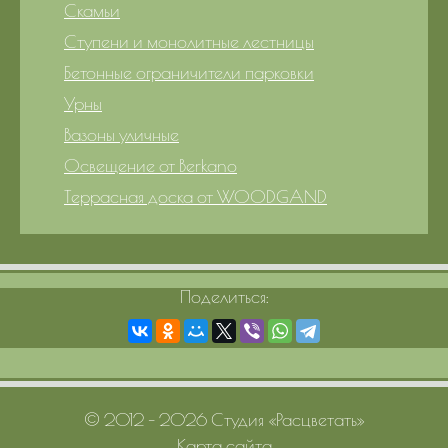
Скамьи
Ступени и монолитные лестницы
Бетонные ограничители парковки
Урны
Вазоны уличные
Освещение от Berkano
Террасная доска от WOODGAND
Поделиться:
© 2012 – 2026 Студия «Расцветать»
Карта сайта