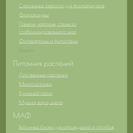
Стеклянные емкости для флорариумов
Флорариумы
Панели, картины, стены из
стабилизированного мха
Фитокартины и фитостены
Кашпо
Питомник растений
Лиственные растения
Многолетники
Рулонный газон
Мульча, кора, щепа
МАФ
Бетонные блоки для ограждений и столбов