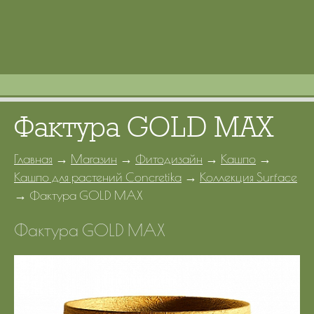
Портфолио
Цены
Контакты
Фактура GOLD MAX
Главная
→
Магазин
→
Фитодизайн
→
Кашпо
→
Кашпо для растений Concretika
→
Коллекция Surface
→
Фактура GOLD MAX
Фактура GOLD MAX