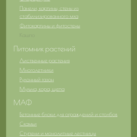
Панели, картины, стены из
стабилизированного мха
Фитокартины и фитостены
Кашпо
Питомник растений
Лиственные растения
Многолетники
Рулонный газон
Мульча, кора, щепа
МАФ
Бетонные блоки для ограждений и столбов
Скамьи
Ступени и монолитные лестницы