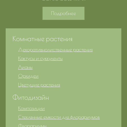
Подробнее
Комнатные растения
Декоративнолиственные растения
Кактусы и суккуленты
Лианы
Орхидеи
Цветущие растения
Фитодизайн
Композиции
Стеклянные емкости для флорариумов
Флорариумы