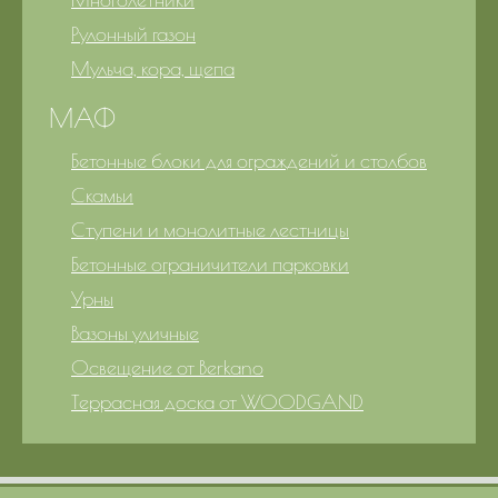
Рулонный газон
Мульча, кора, щепа
МАФ
Бетонные блоки для ограждений и столбов
Скамьи
Ступени и монолитные лестницы
Бетонные ограничители парковки
Урны
Вазоны уличные
Освещение от Berkano
Террасная доска от WOODGAND