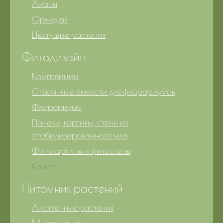
Лианы
Орхидеи
Цветущие растения
Фитодизайн
Композиции
Стеклянные емкости для флорариумов
Флорариумы
Панели, картины, стены из
стабилизированного мха
Фитокартины и фитостены
Кашпо
Питомник растений
Лиственные растения
Многолетники