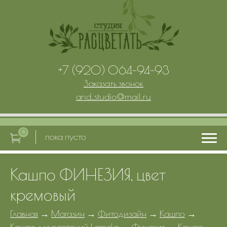
+7 (920) 064-94-93
Заказать звонок
and_studio
@
mail.ru
0
пока пусто
Кашпо ФИНЕЗИЯ, цвет
Главная
кремовый
Услуги
Главная
→
Магазин
→
Фитодизайн
→
Кашпо
→
Кашпо для растений Lamela
→
Финезия
→
Кашпо