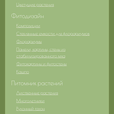
Цветущие растения
Фитодизайн
Композиции
Стеклянные емкости для флорариумов
Флорариумы
Панели, картины, стены из
стабилизированного мха
Фитокартины и фитостены
Кашпо
Питомник растений
Лиственные растения
Многолетники
Рулонный газон