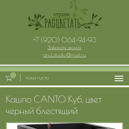
+7 (920) 064-94-93
Заказать звонок
and_studio
@
mail.ru
0
пока пусто
Кашпо CANTO Куб, цвет
Главная
черный блестящий
Услуги