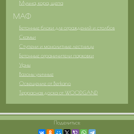
Мульча, кора, щепа
МАФ
Бетонные блоки для ограждений и столбов
Скамьи
Ступени и монолитные лестницы
Бетонные ограничители парковки
Урны
Вазоны уличные
Освещение от Berkano
Террасная доска от WOODGAND
Поделиться: