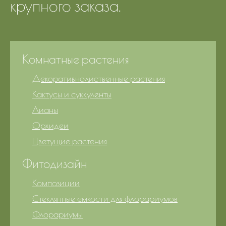
крупного заказа.
Комнатные растения
Декоративнолиственные растения
Кактусы и суккуленты
Лианы
Орхидеи
Цветущие растения
Фитодизайн
Композиции
Стеклянные емкости для флорариумов
Флорариумы