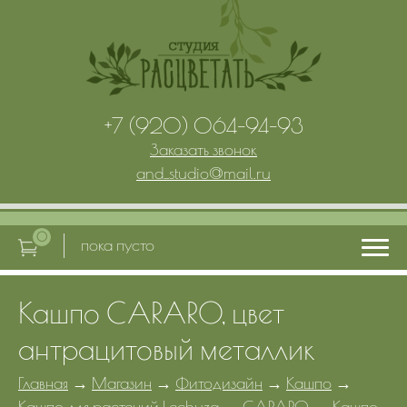
+7 (920) 064-94-93
Заказать звонок
and_studio
@
mail.ru
0
пока пусто
Кашпо CARARO, цвет
Главная
антрацитовый металлик
Услуги
Главная
→
Магазин
→
Фитодизайн
→
Кашпо
→
Кашпо для растений Lechuza
→
CARARO
→
Кашпо