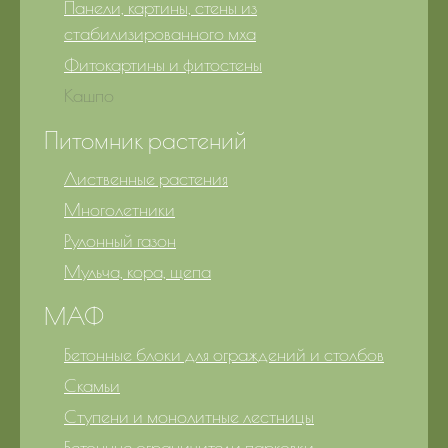
Панели, картины, стены из
стабилизированного мха
Фитокартины и фитостены
Кашпо
Питомник растений
Лиственные растения
Многолетники
Рулонный газон
Мульча, кора, щепа
МАФ
Бетонные блоки для ограждений и столбов
Скамьи
Ступени и монолитные лестницы
Бетонные ограничители парковки