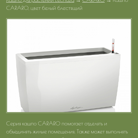
Портфолио
CARARO, цвет белый блестящий
Цены
Контакты
Серия кашпо CARARO помогает отделять и
объединять жилые помещения. Также может выполнять