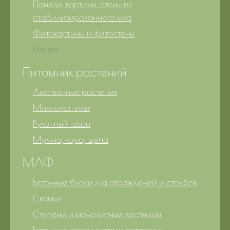
Панели, картины, стены из
стабилизированного мха
Фитокартины и фитостены
Кашпо
Питомник растений
Лиственные растения
Многолетники
Рулонный газон
Мульча, кора, щепа
МАФ
Бетонные блоки для ограждений и столбов
Скамьи
Ступени и монолитные лестницы
Бетонные ограничители парковки