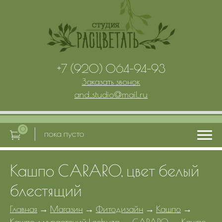
+7 (920) 064-94-93
Заказать звонок
and_studio
@
mail.ru
0
пока пусто
Кашпо CARARO, цвет белый
Главная
блестящий
Услуги
Главная
→
Магазин
→
Фитодизайн
→
Кашпо
→
Кашпо для растений Lechuza
→
CARARO
→
Кашпо