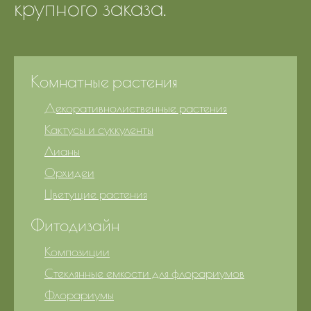
крупного заказа.
Комнатные растения
Декоративнолиственные растения
Кактусы и суккуленты
Лианы
Орхидеи
Цветущие растения
Фитодизайн
Композиции
Стеклянные емкости для флорариумов
Флорариумы