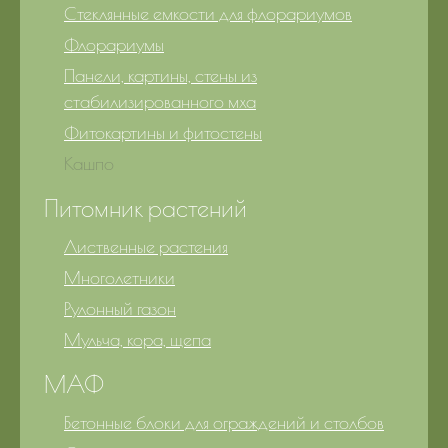
Стеклянные емкости для флорариумов
Флорариумы
Панели, картины, стены из
стабилизированного мха
Фитокартины и фитостены
Кашпо
Питомник растений
Лиственные растения
Многолетники
Рулонный газон
Мульча, кора, щепа
МАФ
Бетонные блоки для ограждений и столбов