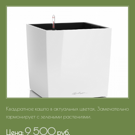
Портфолио
Цены
Контакты
Квадратное кашпо в актуальных цветах. Замечательно
гармонирует с зелеными растениями.
9 500
Цена:
руб.