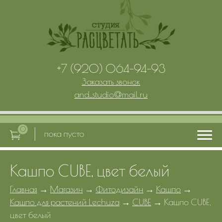
+7 (920) 064-94-93
Заказать звонок
and_studio
@
mail.ru
0
пока пусто
Кашпо CUBE, цвет белый
Главная
Главная
→
Магазин
→
Фитодизайн
→
Кашпо
→
Кашпо для растений Lechuza
→
CUBE
→
Кашпо CUBE,
Услуги
цвет белый