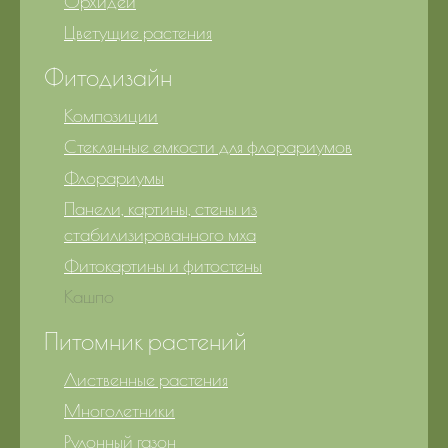
Орхидеи
Цветущие растения
Фитодизайн
Композиции
Стеклянные емкости для флорариумов
Флорариумы
Панели, картины, стены из
стабилизированного мха
Фитокартины и фитостены
Кашпо
Питомник растений
Лиственные растения
Многолетники
Рулонный газон