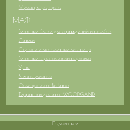
Мульча, кора, щепа
МАФ
Бетонные блоки для ограждений и столбов
Скамьи
Ступени и монолитные лестницы
Бетонные ограничители парковки
Урны
Вазоны уличные
Освещение от Berkano
Террасная доска от WOODGAND
Поделиться: