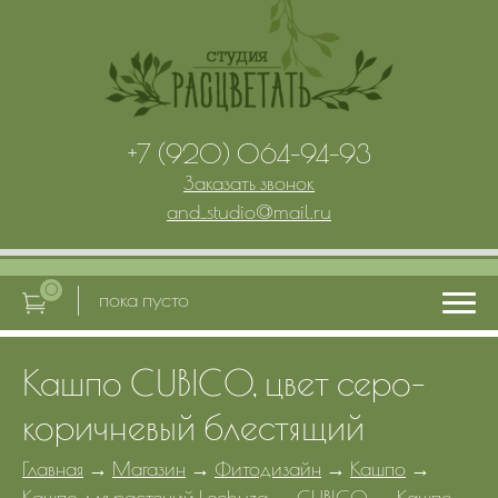
+7 (920) 064-94-93
Заказать звонок
and_studio
@
mail.ru
0
пока пусто
Кашпо CUBICO, цвет серо-
Главная
коричневый блестящий
Услуги
Главная
→
Магазин
→
Фитодизайн
→
Кашпо
→
Кашпо для растений Lechuza
→
CUBICO
→
Кашпо