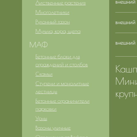
внешний 
Лиственные растения
Многолетники
Рулонный газон
внешний 
Мульча, кора, щепа
внешний р
МАФ
Бетонные блоки для
ограждений и столбов
Кашпо
Скамьи
Мини
Ступени и монолитные
крупн
лестницы
Бетонные ограничители
парковки
Урны
Вазоны уличные