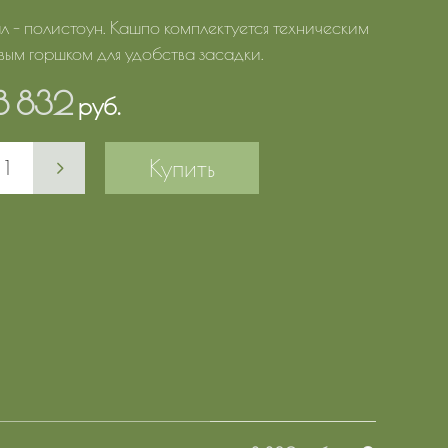
 - полистоун. Кашпо комплектуется техническим
вым горшком для удобства засадки.
8 832
руб.
Купить