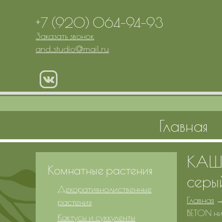
+7 (920) 064-94-93
Заказать звонок
and_studio
@
mail.ru
Главная
КАШП
Комнатные растения
серы
Декоративнолиственные
Главная
растения
BETON ни
Кактусы и суккуленты