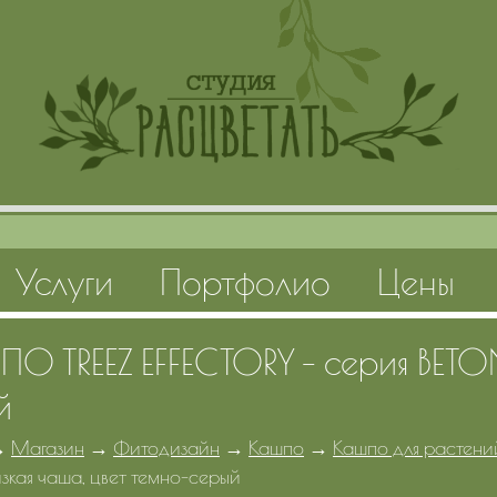
Услуги
Портфолио
Цены
О TREEZ EFFECTORY - серия BETON
й
→
Магазин
→
Фитодизайн
→
Кашпо
→
Кашпо для растений
зкая чаша, цвет темно-серый