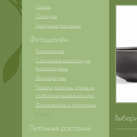
Лианы
Орхидеи
Цветущие растения
Фитодизайн
Композиции
Стеклянные емкости для
флорариумов
Флорариумы
Панели, картины, стены из
стабилизированного мха
Фитокартины и фитостены
Кашпо
Выбери
Питомник растений