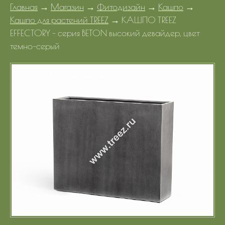
Главная
→
Магазин
→
Фитодизайн
→
Кашпо
→
Портфолио
Кашпо для растений TREEZ
→
КАШПО TREEZ
EFFECTORY - серия BETON высокий девайдер, цвет
Цены
темно-серый
Контакты