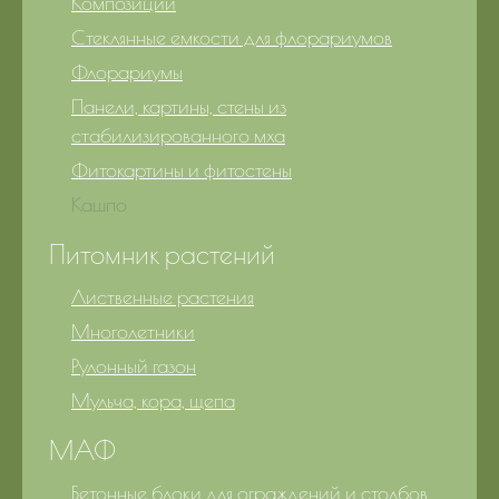
Композиции
Стеклянные емкости для флорариумов
Флорариумы
Панели, картины, стены из
стабилизированного мха
Фитокартины и фитостены
Кашпо
Питомник растений
Лиственные растения
Многолетники
Рулонный газон
Мульча, кора, щепа
МАФ
Бетонные блоки для ограждений и столбов