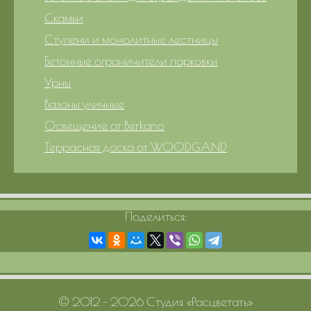
Скамьи
Ступени и монолитные лестницы
Бетонные ограничители парковки
Урны
Вазоны уличные
Освещение от Berkano
Террасная доска от WOODGAND
Поделиться:
© 2012 – 2026 Студия «Расцветать»