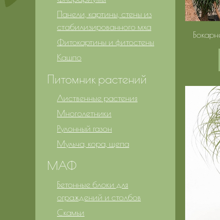
Панели, картины, стены из
стабилизированного мха
Бокарн
Фитокартины и фитостены
Кашпо
Питомник растений
Лиственные растения
Многолетники
Рулонный газон
Мульча, кора, щепа
МАФ
Бетонные блоки для
ограждений и столбов
Скамьи