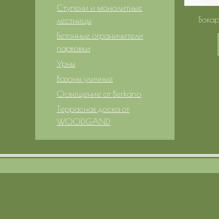
Ступени и монолитные
Бокар
лестницы
Бетонные ограничители
парковки
Урны
Вазоны уличные
Освещение от Berkano
Террасная доска от
WOODGAND