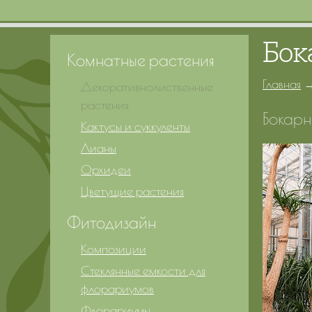
Бок
Комнатные растения
Главная
Декоративнолиственные
растения
Бокарн
Кактусы и суккуленты
Лианы
Орхидеи
Цветущие растения
Фитодизайн
Композиции
Стеклянные емкости для
флорариумов
Флорариумы