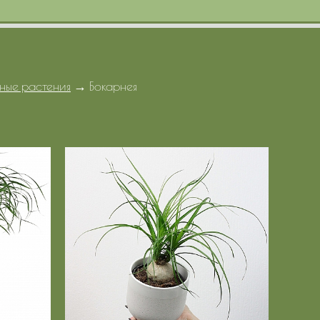
ные растения
→
Бокарнея