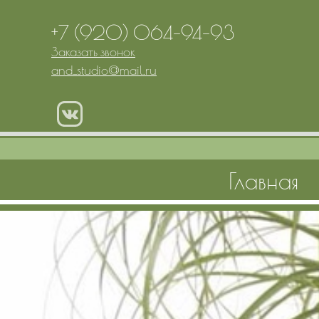
+7 (920) 064-94-93
Заказать звонок
and_studio
@
mail.ru
Главная