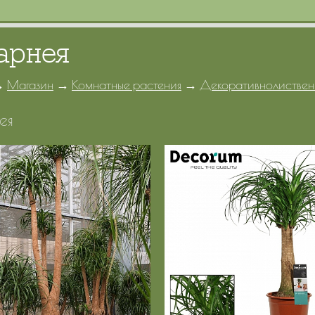
арнея
→
Магазин
→
Комнатные растения
→
Декоративнолиствен
ея