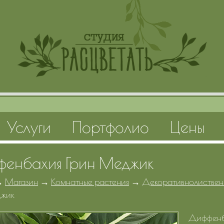
Услуги
Портфолио
Цены
енбахия Грин Меджик
→
Магазин
→
Комнатные растения
→
Декоративнолиствен
джик
Диффенб