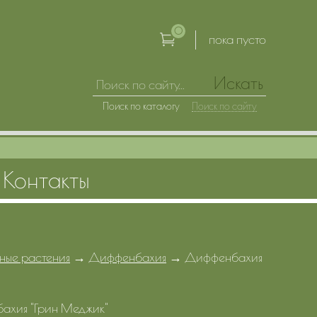
0
пока пусто
Искать
Поиск по каталогу
Поиск по сайту
Контакты
ные растения
→
Диффенбахия
→
Диффенбахия
ахия "Грин Меджик"