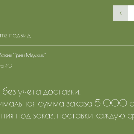
те подвид
ахия "Грин Меджик"
ота 40
без учета доставки.
мальная сумма заказа 5 000 р
ния под заказ, поставки каждую с