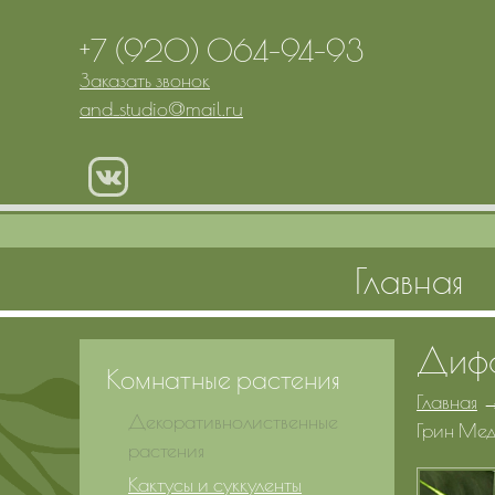
+7 (920) 064-94-93
Заказать звонок
and_studio
@
mail.ru
Главная
Дифф
Комнатные растения
Главная
Декоративнолиственные
Грин Ме
растения
Кактусы и суккуленты