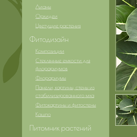
Лианы
Орхидеи
Цветущие растения
Фитодизайн
Композиции
Стеклянные емкости для
флорариумов
Флорариумы
Панели, картины, стены из
стабилизированного мха
Фитокартины и фитостены
Кашпо
Питомник растений