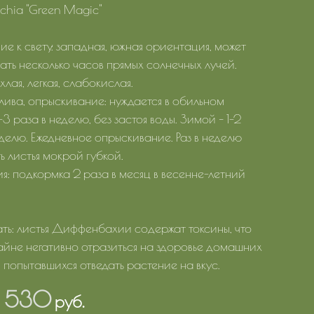
achia "Green Magic"
е к свету: западная, южная ориентация, может
ать несколько часов прямых солнечных лучей.
хлая, легкая, слабокислая.
лива, опрыскивание: нуждается в обильном
3 раза в неделю, без застоя воды. Зимой – 1-2
еделю. Ежедневное опрыскивание. Раз в неделю
ь листья мокрой губкой.
я: подкормка 2 раза в месяц в весенне-летний
ать: листья Диффенбахии содержат токсины, что
айне негативно отразиться на здоровье домашних
 попытавшихся отведать растение на вкус.
1 530
руб.