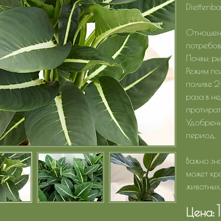
Dieffenb
Отношени
потребов
Почвы: ры
Режим по
поливе 2-
раза в н
протират
Удобрени
период.
Важно зн
может кр
животных,
Цена: