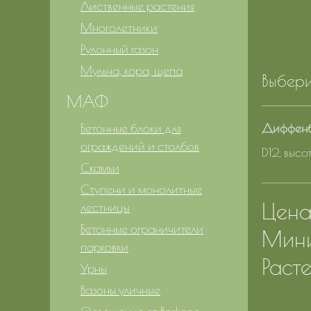
Лиственные растения
Многолетники
Рулонный газон
Мульча, кора, щепа
Выбери
МАФ
Бетонные блоки для
Диффенб
ограждений и столбов
D12, выс
Скамьи
Ступени и монолитные
Цена 
лестницы
Бетонные ограничители
Мини
парковки
Расте
Урны
Вазоны уличные