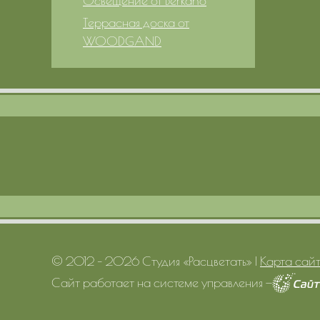
Освещение от Berkano
Террасная доска от
WOODGAND
© 2012 – 2026 Студия «Расцветать»
|
Карта сай
Сайт работает на системе управления
—