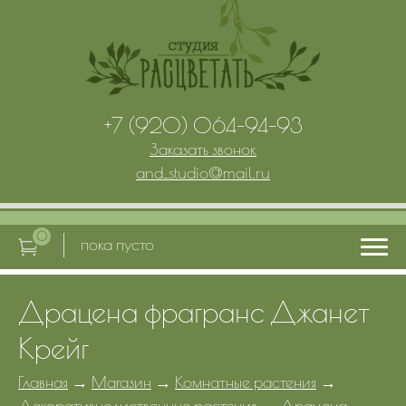
+7 (920) 064-94-93
Заказать звонок
and_studio
@
mail.ru
0
пока пусто
Драцена фрагранс Джанет
Главная
Крейг
Услуги
Главная
→
Магазин
→
Комнатные растения
→
Декоративнолиственные растения
→
Драцена
→