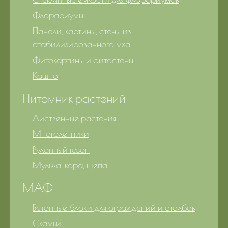
Флорариумы
Панели, картины, стены из
стабилизированного мха
Фитокартины и фитостены
Кашпо
Питомник растений
Лиственные растения
Многолетники
Рулонный газон
Мульча, кора, щепа
МАФ
Бетонные блоки для ограждений и столбов
Скамьи