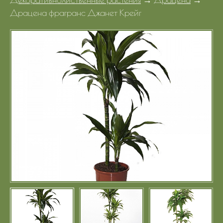
Портфолио
Драцена фрагранс Джанет Крейг
Цены
Контакты