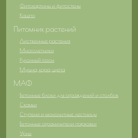
Фитокартины и фитостены
Кашпо
Питомник растений
Лиственные растения
Многолетники
Рулонный газон
Мульча, кора, щепа
МАФ
Бетонные блоки для ограждений и столбов
Скамьи
Ступени и монолитные лестницы
Бетонные ограничители парковки
Урны