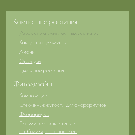
Комнатные растения
Декоративнолиственные растения
Кактусы и суккуленты
Лианы
Орхидеи
Цветущие растения
Фитодизайн
Композиции
Стеклянные емкости для флорариумов
Флорариумы
Панели, картины, стены из
стабилизированного мха