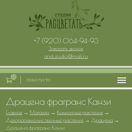
+7 (920) 064-94-93
Заказать звонок
and_studio
@
mail.ru
0
пока пусто
Драцена фрагранс Канзи
Главная
Главная
→
Магазин
→
Комнатные растения
→
Декоративнолиственные растения
→
Драцена
→
Услуги
Драцена фрагранс Канзи