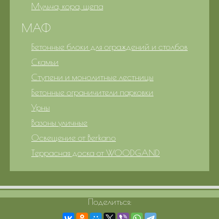
Мульча, кора, щепа
МАФ
Бетонные блоки для ограждений и столбов
Скамьи
Ступени и монолитные лестницы
Бетонные ограничители парковки
Урны
Вазоны уличные
Освещение от Berkano
Террасная доска от WOODGAND
Поделиться: