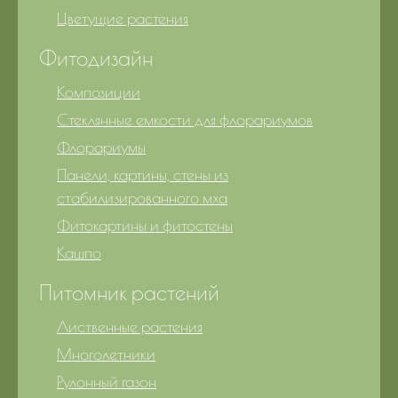
Цветущие растения
Фитодизайн
Композиции
Стеклянные емкости для флорариумов
Флорариумы
Панели, картины, стены из
стабилизированного мха
Фитокартины и фитостены
Кашпо
Питомник растений
Лиственные растения
Многолетники
Рулонный газон