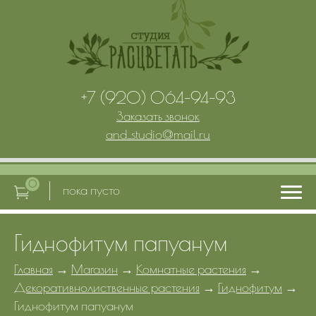
+7 (920) 064-94-93
Заказать звонок
and_studio
@
mail.ru
0
пока пусто
Гиднофитум папуанум
Главная
Главная
→
Магазин
→
Комнатные растения
→
Декоративнолиственные растения
→
Гиднофитум
→
Услуги
Гиднофитум папуанум