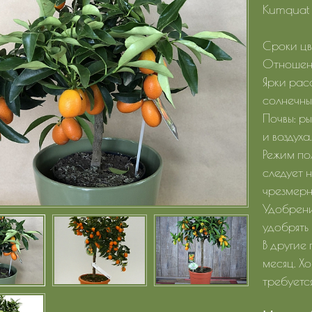
Kumquat 
Сроки цве
Отношени
Ярки рас
солнечны
Почвы: р
и воздуха
Режим по
следует н
чрезмерн
Удобрени
удобрять
В другие
месяц. Х
требуетс