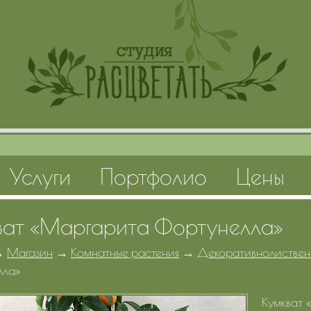
Услуги
Портфолио
Цены
ват «Маргарита Фортунелла»
→
Магазин
→
Комнатные растения
→
Декоративнолиствен
лла»
Кумкват 