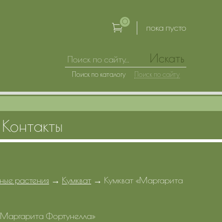
0
пока пусто
Искать
Поиск по каталогу
Поиск по сайту
Контакты
ные растения
→
Кумкват
→
Кумкват «Маргарита
«Маргарита Фортунелла»