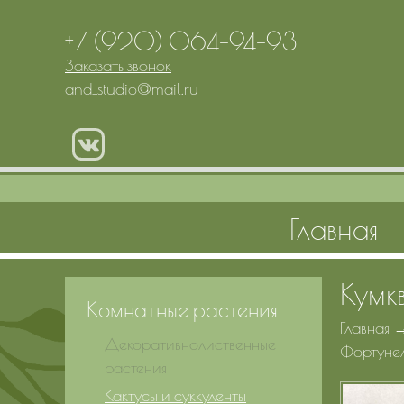
+7 (920) 064-94-93
Заказать звонок
and_studio
@
mail.ru
Главная
Кумк
Комнатные растения
Главная
Декоративнолиственные
Фортуне
растения
Кактусы и суккуленты