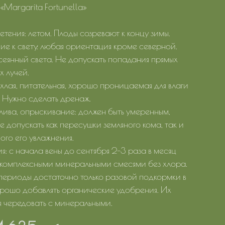
«Margarita Fortunella»
тения: летом. Плоды созревают к концу зимы.
е к свету: любая ориентация кроме северной.
сеянный света. Не допускать попадания прямых
х лучей.
ыхлая, питательная, хорошо проницаемая для влаги
. Нужно сделать дренаж.
лива, опрыскивание: должен быть умеренным,
е допускать как пересушки земляного кома, так и
ого его увлажнения.
я: с начала вены до сентября 2-3 раза в месяц
 комплексными минеральными смесями без хлора.
 периоды достаточно только разовой подкормки в
орошо добавлять органические удобрения. Их
я чередовать с минеральными.