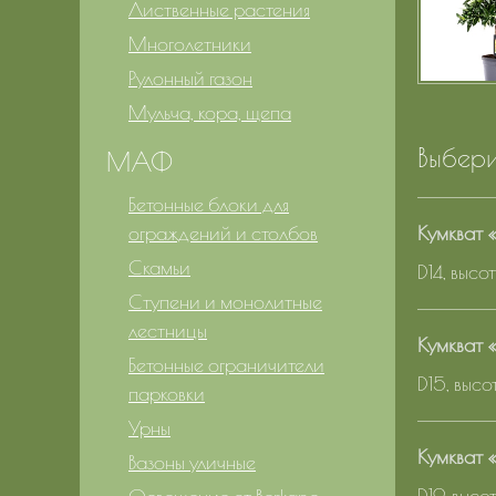
Лиственные растения
Многолетники
Рулонный газон
Мульча, кора, щепа
Выбери
МАФ
Бетонные блоки для
ограждений и столбов
Кумкват 
Скамьи
D14, высо
Ступени и монолитные
лестницы
Кумкват 
Бетонные ограничители
D15, выс
парковки
Урны
Кумкват 
Вазоны уличные
D19, выс