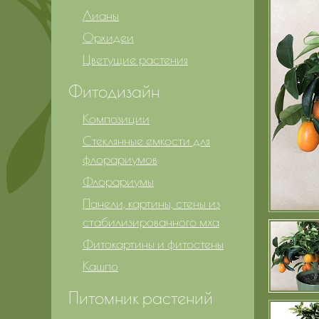
Лианы
Орхидеи
Цветущие растения
Фитодизайн
Композиции
Стеклянные емкости для
флорариумов
Флорариумы
Панели, картины, стены из
стабилизированного мха
Фитокартины и фитостены
Кашпо
Питомник растений