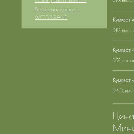
Освещение от Berkano
Террасная доска от
WOODGAND
Кумкват 
D19, выс
Кумкват 
D21, выс
Кумкват 
D40, выс
Цена 
Мини