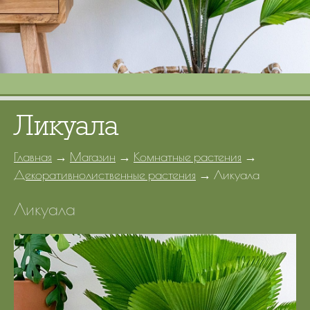
Портфолио
Цены
Контакты
Ликуала
Главная
→
Магазин
→
Комнатные растения
→
Декоративнолиственные растения
→
Ликуала
Ликуала