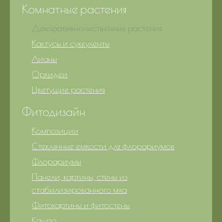
Комнатные растения
Декоративнолиственные растения
Кактусы и суккуленты
Лианы
Орхидеи
Цветущие растения
Фитодизайн
Композиции
Стеклянные емкости для флорариумов
Флорариумы
Панели, картины, стены из
стабилизированного мха
Фитокартины и фитостены
Кашпо