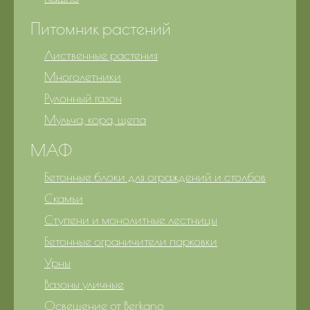
Питомник растений
Лиственные растения
Многолетники
Рулонный газон
Мульча, кора, щепа
МАФ
Бетонные блоки для ограждений и столбов
Скамьи
Ступени и монолитные лестницы
Бетонные ограничители парковки
Урны
Вазоны уличные
Освещение от Berkano