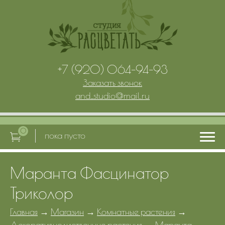
+7 (920) 064-94-93
Заказать звонок
and_studio
@
mail.ru
0
пока пусто
Маранта Фасцинатор
Главная
Триколор
Услуги
Главная
→
Магазин
→
Комнатные растения
→
Декоративнолиственные растения
→
Маранта
→