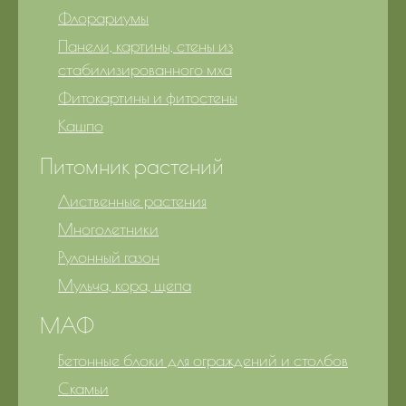
Флорариумы
Панели, картины, стены из
стабилизированного мха
Фитокартины и фитостены
Кашпо
Питомник растений
Лиственные растения
Многолетники
Рулонный газон
Мульча, кора, щепа
МАФ
Бетонные блоки для ограждений и столбов
Скамьи