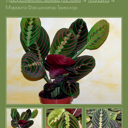
Портфолио
Маранта Фасцинатор Триколор
Цены
Контакты