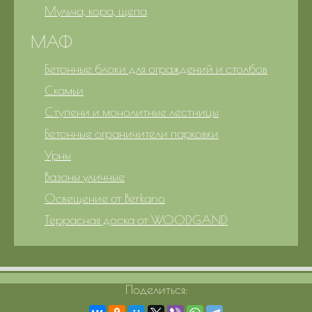
Мульча, кора, щепа
МАФ
Бетонные блоки для ограждений и столбов
Скамьи
Ступени и монолитные лестницы
Бетонные ограничители парковки
Урны
Вазоны уличные
Освещение от Berkano
Террасная доска от WOODGAND
Поделиться: