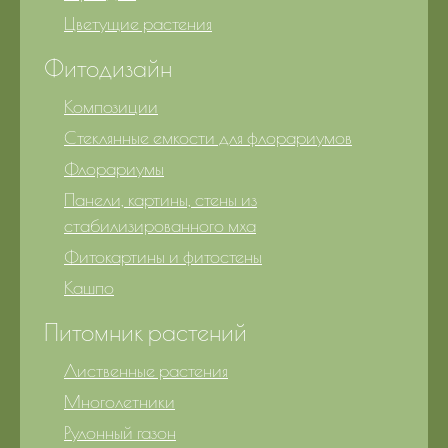
Цветущие растения
Фитодизайн
Композиции
Стеклянные емкости для флорариумов
Флорариумы
Панели, картины, стены из
стабилизированного мха
Фитокартины и фитостены
Кашпо
Питомник растений
Лиственные растения
Многолетники
Рулонный газон