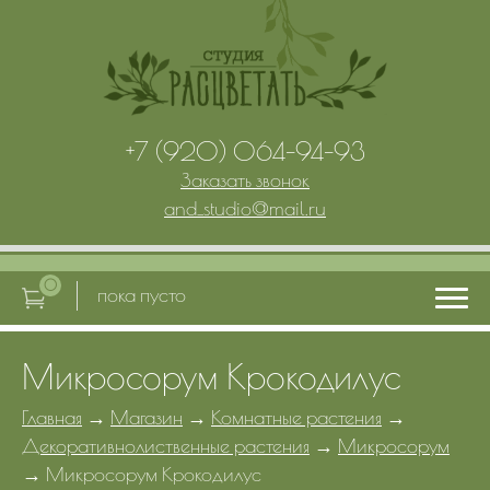
+7 (920) 064-94-93
Заказать звонок
and_studio
@
mail.ru
0
пока пусто
Микросорум Крокодилус
Главная
Главная
→
Магазин
→
Комнатные растения
→
Декоративнолиственные растения
→
Микросорум
Услуги
→
Микросорум Крокодилус