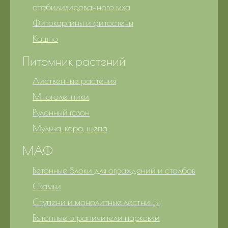
стабилизированного мха
Фитокартины и фитостены
Кашпо
Питомник растений
Лиственные растения
Многолетники
Рулонный газон
Мульча, кора, щепа
МАФ
Бетонные блоки для ограждений и столбов
Скамьи
Ступени и монолитные лестницы
Бетонные ограничители парковки