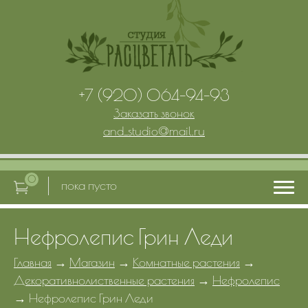
+7 (920) 064-94-93
Заказать звонок
and_studio
@
mail.ru
0
пока пусто
Нефролепис Грин Леди
Главная
Главная
→
Магазин
→
Комнатные растения
→
Декоративнолиственные растения
→
Нефролепис
Услуги
→
Нефролепис Грин Леди