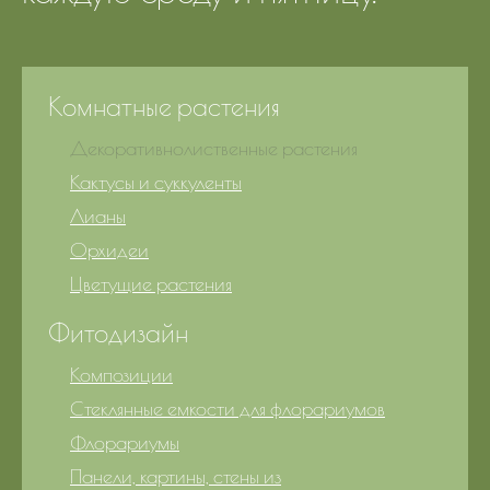
Комнатные растения
Декоративнолиственные растения
Кактусы и суккуленты
Лианы
Орхидеи
Цветущие растения
Фитодизайн
Композиции
Стеклянные емкости для флорариумов
Флорариумы
Панели, картины, стены из