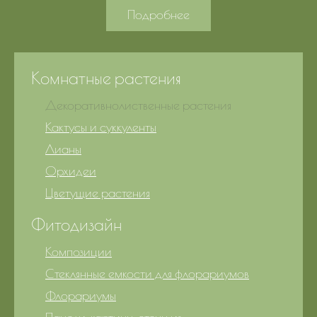
Подробнее
Комнатные растения
Декоративнолиственные растения
Кактусы и суккуленты
Лианы
Орхидеи
Цветущие растения
Фитодизайн
Композиции
Стеклянные емкости для флорариумов
Флорариумы