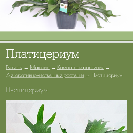
Портфолио
Цены
Контакты
Платицериум
Главная
→
Магазин
→
Комнатные растения
→
Декоративнолиственные растения
→
Платицериум
Платицериум