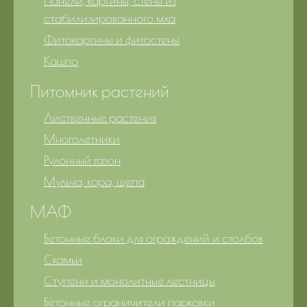
Панели, картины, стены из
стабилизированного мха
Фитокартины и фитостены
Кашпо
Питомник растений
Лиственные растения
Многолетники
Рулонный газон
Мульча, кора, щепа
МАФ
Бетонные блоки для ограждений и столбов
Скамьи
Ступени и монолитные лестницы
Бетонные ограничители парковки