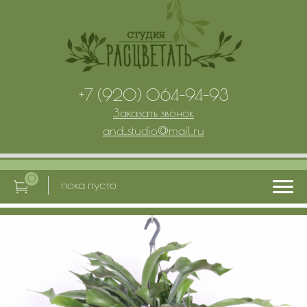
+7 (920) 064-94-93
Заказать звонок
and_studio
@
mail.ru
0
пока пусто
Главная
Услуги