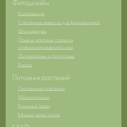
Фитодизайн
Композиции
Стеклянные емкости для флорариумов
Флорариумы
Панели, картины, стены из
стабилизированного мха
Фитокартины и фитостены
Кашпо
Питомник растений
Лиственные растения
Многолетники
Рулонный газон
Мульча, кора, щепа