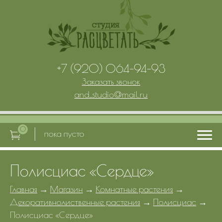
+7 (920) 064-94-93
Заказать звонок
and_studio
@
mail.ru
0
пока пусто
Полисциас «Сердце»
Главная
Главная
→
Магазин
→
Комнатные растения
→
Декоративнолиственные растения
→
Полисциас
→
Услуги
Полисциас «Сердце»