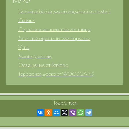
МАФ
Бетонные блоки для ограждений и столбов
Скамьи
Ступени и монолитные лестницы
Бетонные ограничители парковки
Урны
Вазоны уличные
Освещение от Berkano
Террасная доска от WOODGAND
Поделиться: