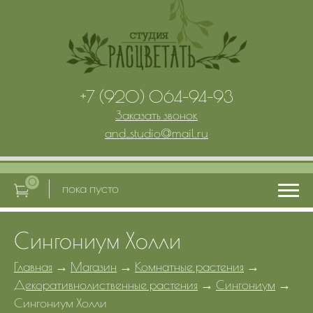
+7 (920) 064-94-93
Заказать звонок
and_studio
@
mail.ru
0
пока пусто
Сингониум Холли
Главная
Главная
→
Магазин
→
Комнатные растения
→
Декоративнолиственные растения
→
Сингониум
→
Услуги
Сингониум Холли