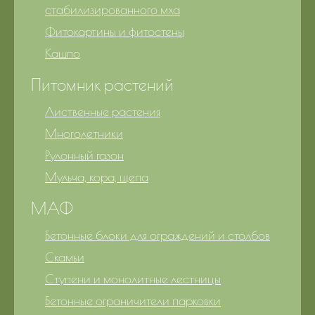
стабилизированного мха
Фитокартины и фитостены
Кашпо
Питомник растений
Лиственные растения
Многолетники
Рулонный газон
Мульча, кора, щепа
МАФ
Бетонные блоки для ограждений и столбов
Скамьи
Ступени и монолитные лестницы
Бетонные ограничители парковки