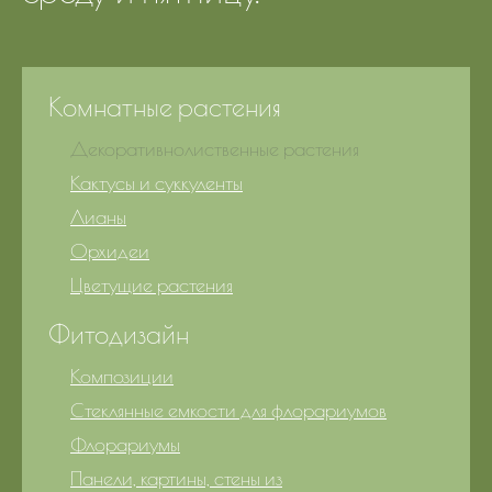
Комнатные растения
Декоративнолиственные растения
Кактусы и суккуленты
Лианы
Орхидеи
Цветущие растения
Фитодизайн
Композиции
Стеклянные емкости для флорариумов
Флорариумы
Панели, картины, стены из