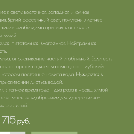
е к свету: восточная, западная и южная
я. Яркий рассеянный свет, полутень. В летнее
стение необходимо притенять от прямых
х лучей.
хлая, питательная, влагоемкая. Нейтральная
ть.
лива, опрыскивание: частый и обильный. Если есть
сть, то горшок с цветком помещают в глубокий
в котором постоянно налита вода. Нуждается в
прыскивании листьев водой.
: в теплое время года – два раза в месяц, зимой –
 комплексным удобрением для декоративно-
ых растений.
1 715
руб.