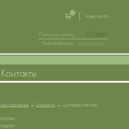
0
пока пусто
Искать
Поиск по каталогу
Поиск по сайту
Контакты
ные растения
→
Циперус
→
Циперус гаспан
гаспан
haspan