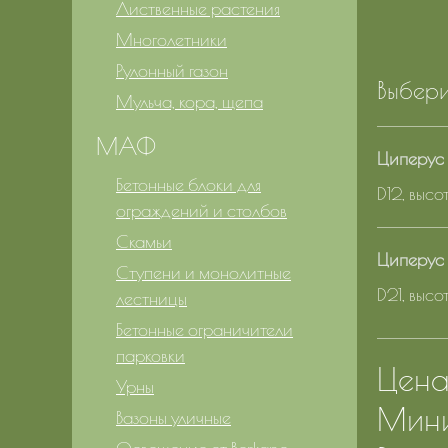
Лиственные растения
Многолетники
Рулонный газон
Выбери
Мульча, кора, щепа
МАФ
Циперус 
Бетонные блоки для
D12, выс
ограждений и столбов
Скамьи
Циперус 
Ступени и монолитные
D21, выс
лестницы
Бетонные ограничители
парковки
Цена 
Урны
Мини
Вазоны уличные