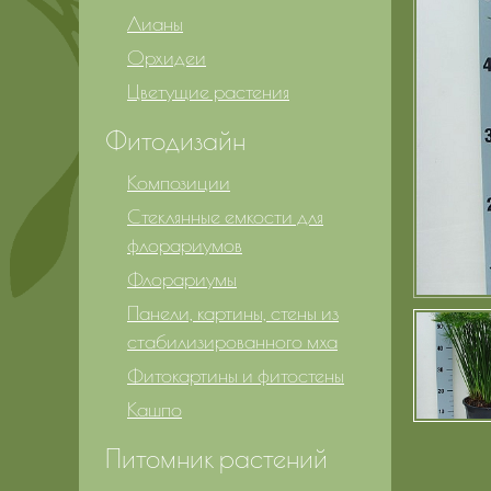
Лианы
Орхидеи
Цветущие растения
Фитодизайн
Композиции
Стеклянные емкости для
флорариумов
Флорариумы
Панели, картины, стены из
стабилизированного мха
Фитокартины и фитостены
Кашпо
Питомник растений