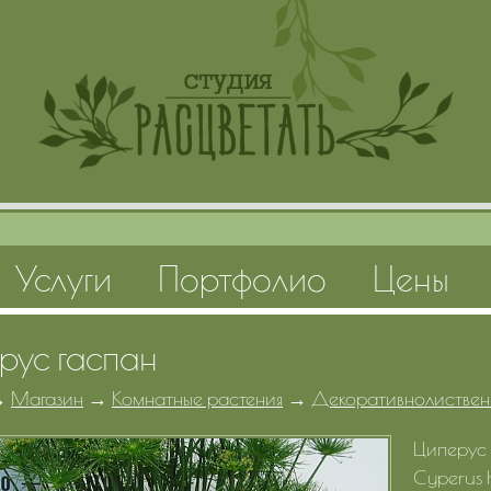
Услуги
Портфолио
Цены
рус гаспан
→
Магазин
→
Комнатные растения
→
Декоративнолиствен
Циперус 
Cyperus 