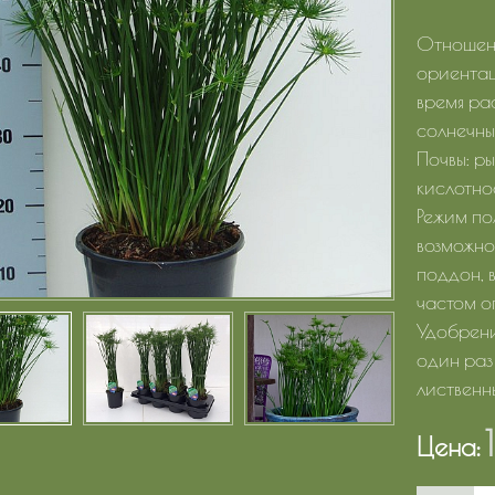
Отношени
ориентаци
время ра
солнечны
Почвы: ры
кислотнос
Режим по
возможно
поддон, 
частом о
Удобрения
один раз
лиственн
Цена: