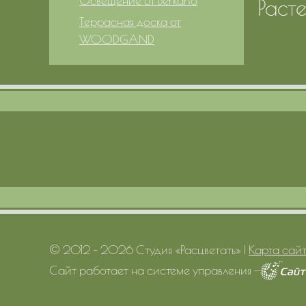
Освещение от Berkano
Расте
Террасная доска от
WOODGAND
© 2012 – 2026 Студия «Расцветать»
|
Карта сай
Сайт работает на системе управления
—