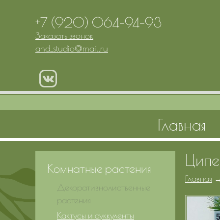
+7 (920) 064-94-93
Заказать звонок
and_studio
@
mail.ru
Главная
Ципе
Комнатные растения
Главная
Декоративнолиственные
растения
Кактусы и суккуленты