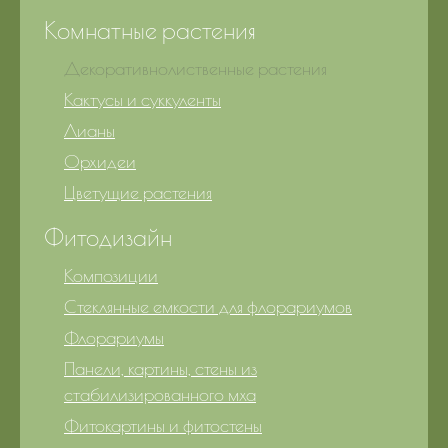
Комнатные растения
Декоративнолиственные растения
Кактусы и суккуленты
Лианы
Орхидеи
Цветущие растения
Фитодизайн
Композиции
Стеклянные емкости для флорариумов
Флорариумы
Панели, картины, стены из
стабилизированного мха
Фитокартины и фитостены