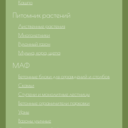
Кашпо
Питомник растений
Лиственные растения
Многолетники
Рулонный газон
Мульча, кора, щепа
МАФ
Бетонные блоки для ограждений и столбов
Скамьи
Ступени и монолитные лестницы
Бетонные ограничители парковки
Урны
Вазоны уличные