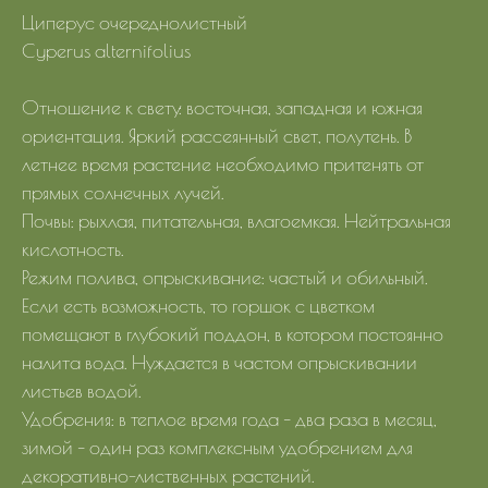
Циперус очереднолистный
Cyperus alternifolius
Отношение к свету: восточная, западная и южная
ориентация. Яркий рассеянный свет, полутень. В
летнее время растение необходимо притенять от
прямых солнечных лучей.
Почвы: рыхлая, питательная, влагоемкая. Нейтральная
кислотность.
Режим полива, опрыскивание: частый и обильный.
Если есть возможность, то горшок с цветком
помещают в глубокий поддон, в котором постоянно
налита вода. Нуждается в частом опрыскивании
листьев водой.
Удобрения: в теплое время года – два раза в месяц,
зимой – один раз комплексным удобрением для
декоративно-лиственных растений.