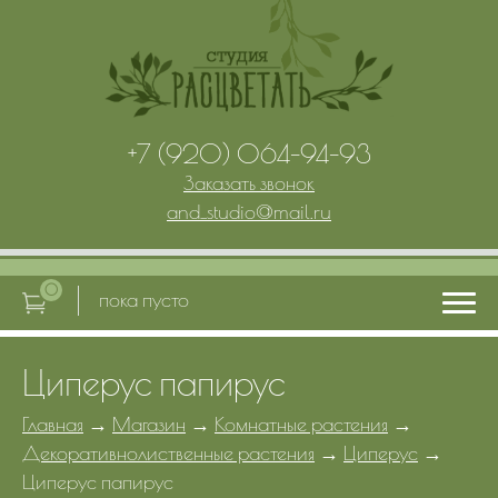
+7 (920) 064-94-93
Заказать звонок
and_studio
@
mail.ru
0
пока пусто
Циперус папирус
Главная
Главная
→
Магазин
→
Комнатные растения
→
Декоративнолиственные растения
→
Циперус
→
Услуги
Циперус папирус