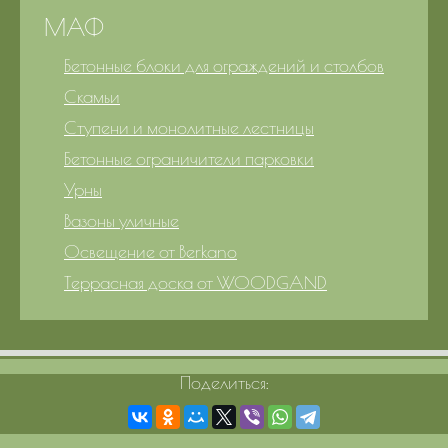
МАФ
Бетонные блоки для ограждений и столбов
Скамьи
Ступени и монолитные лестницы
Бетонные ограничители парковки
Урны
Вазоны уличные
Освещение от Berkano
Террасная доска от WOODGAND
Поделиться: