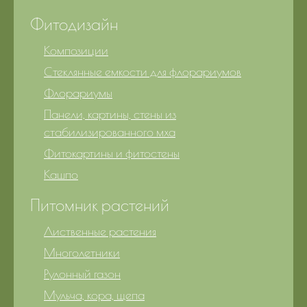
Фитодизайн
Композиции
Стеклянные емкости для флорариумов
Флорариумы
Панели, картины, стены из
стабилизированного мха
Фитокартины и фитостены
Кашпо
Питомник растений
Лиственные растения
Многолетники
Рулонный газон
Мульча, кора, щепа