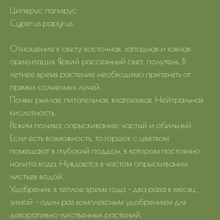
Циперус папирус
Cyperus papyrus
Отношение к свету: восточная, западная и южная
ориентация. Яркий рассеянный свет, полутень. В
летнее время растение необходимо притенять от
прямых солнечных лучей.
Почвы: рыхлая, питательная, влагоемкая. Нейтральная
кислотность.
Режим полива, опрыскивание: частый и обильный.
Если есть возможность, то горшок с цветком
помещают в глубокий поддон, в котором постоянно
налита вода. Нуждается в частом опрыскивании
листьев водой.
Удобрения: в теплое время года – два раза в месяц,
зимой – один раз комплексным удобрением для
декоративно-лиственных растений.