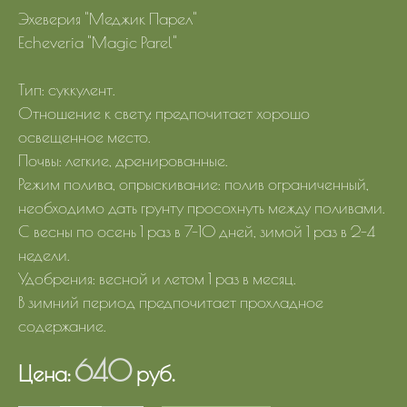
Эхеверия "Меджик Парел"
Echeveria "Magic Parel"
Тип: суккулент.
Отношение к свету: предпочитает хорошо
освещенное место.
Почвы: легкие, дренированные.
Режим полива, опрыскивание: полив ограниченный,
необходимо дать грунту просохнуть между поливами.
С весны по осень 1 раз в 7-10 дней, зимой 1 раз в 2-4
недели.
Удобрения: весной и летом 1 раз в месяц.
В зимний период предпочитает прохладное
содержание.
640
Цена:
руб.