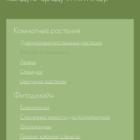
Комнатные растения
Декоративнолиственные растения
Кактусы и суккуленты
Лианы
Орхидеи
Цветущие растения
Фитодизайн
Композиции
Стеклянные емкости для флорариумов
Флорариумы
Панели, картины, стены из