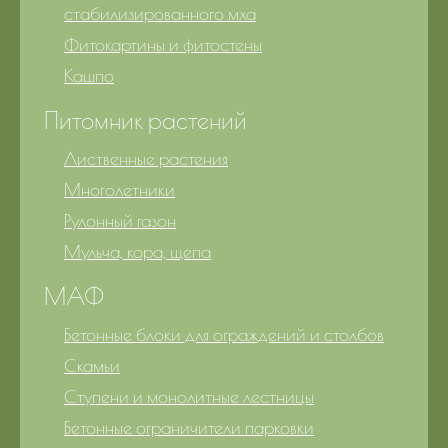
стабилизированного мха
Фитокартины и фитостены
Кашпо
Питомник растений
Лиственные растения
Многолетники
Рулонный газон
Мульча, кора, щепа
МАФ
Бетонные блоки для ограждений и столбов
Скамьи
Ступени и монолитные лестницы
Бетонные ограничители парковки