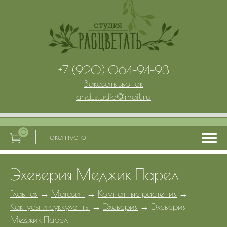
+7 (920) 064-94-93
Заказать звонок
and_studio
@
mail.ru
0
пока пусто
Эхеверия Меджик Парел
Главная
Главная
→
Магазин
→
Комнатные растения
→
Кактусы и суккуленты
→
Эхеверия
→
Эхеверия
Услуги
Меджик Парел