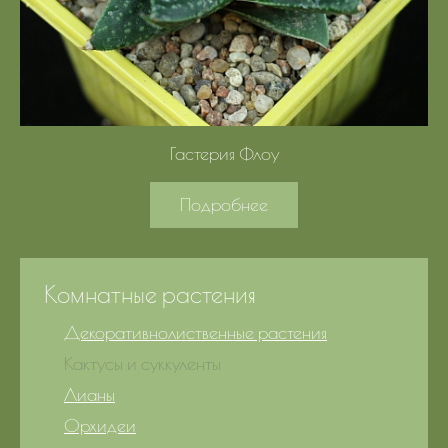
Гастерия Флоу
Подробнее
Комнатные растения
Декоративнолиственные растения
Кактусы и суккуленты
Лианы
Орхидеи