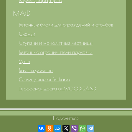
Мульча, кора, щепа
МАФ
Бетонные блоки для ограждений и столбов
Скамьи
Ступени и монолитные лестницы
Бетонные ограничители парковки
Урны
Вазоны уличные
Освещение от Berkano
Террасная доска от WOODGAND
Поделиться: