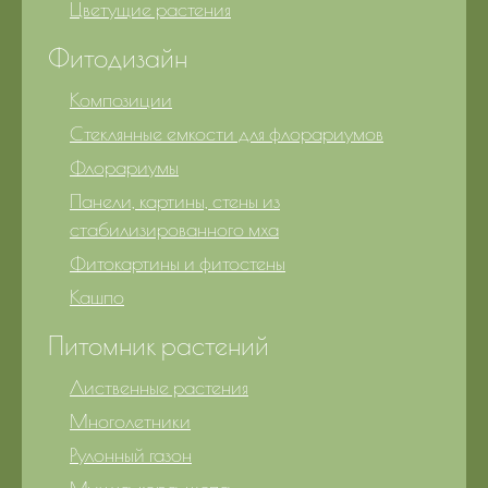
Цветущие растения
Фитодизайн
Композиции
Стеклянные емкости для флорариумов
Флорариумы
Панели, картины, стены из
стабилизированного мха
Фитокартины и фитостены
Кашпо
Питомник растений
Лиственные растения
Многолетники
Рулонный газон