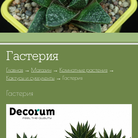
Портфолио
Цены
Контакты
Гастерия
Главная
→
Магазин
→
Комнатные растения
→
Кактусы и суккуленты
→
Гастерия
Гастерия