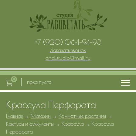
+7 (920) 064-94-93
Заказать звонок
and_studio
@
mail.ru
0
пока пусто
Крассула Перфората
Главная
Главная
→
Магазин
→
Комнатные растения
→
Кактусы и суккуленты
→
Крассула
→
Крассула
Услуги
Перфората