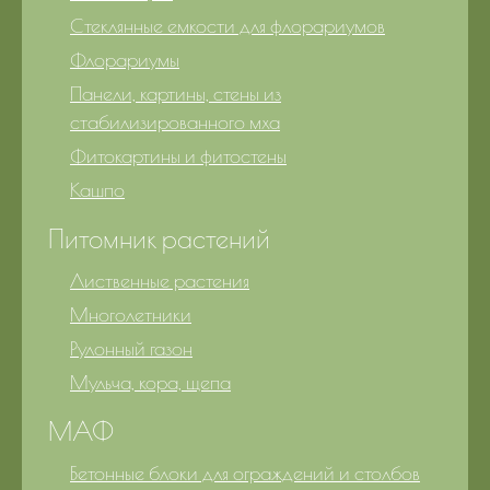
Стеклянные емкости для флорариумов
Флорариумы
Панели, картины, стены из
стабилизированного мха
Фитокартины и фитостены
Кашпо
Питомник растений
Лиственные растения
Многолетники
Рулонный газон
Мульча, кора, щепа
МАФ
Бетонные блоки для ограждений и столбов