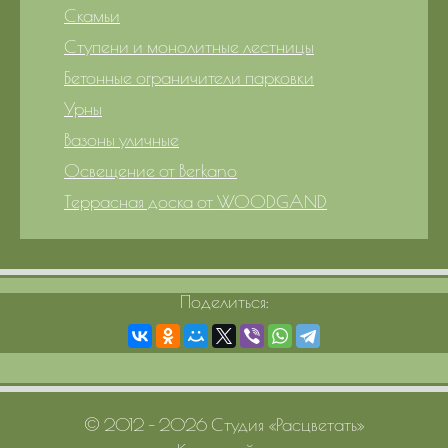
Скамьи
Ступени и монолитные лестницы
Бетонные ограничители парковки
Урны
Вазоны уличные
Освещение от Berkano
Террасная доска от WOODGAND
Поделиться:
© 2012 – 2026 Студия «Расцветать»