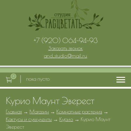
+7 (920) 064-94-93
Заказать звонок
and_studio
@
mail.ru
0
пока пусто
Курио Маунт Эверест
Главная
Главная
→
Магазин
→
Комнатные растения
→
Кактусы и суккуленты
→
Курио
→
Курио Маунт
Услуги
Эверест