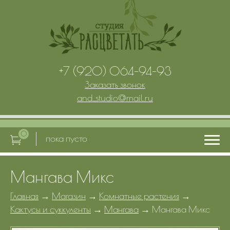
+7 (920) 064-94-93
Заказать звонок
and_studio
@
mail.ru
0
пока пусто
Мангава Микс
Главная
Главная
→
Магазин
→
Комнатные растения
→
Кактусы и суккуленты
→
Мангава
→
Мангава Микс
Услуги