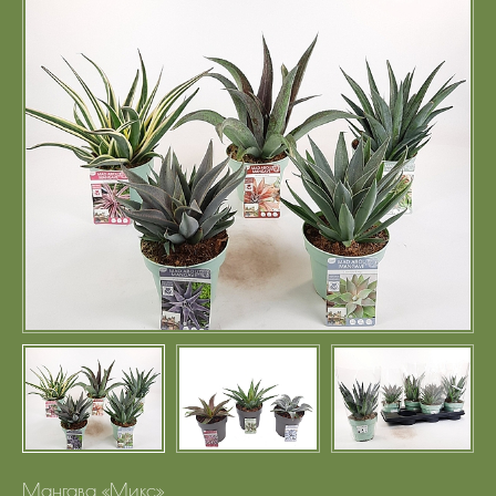
Портфолио
Цены
Контакты
Мангава «Микс»