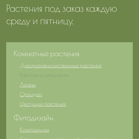
Растения под заказ каждую
среду и пятницу.
Комнатные растения
Декоративнолиственные растения
Кактусы и суккуленты
Лианы
Орхидеи
Цветущие растения
Фитодизайн
Композиции