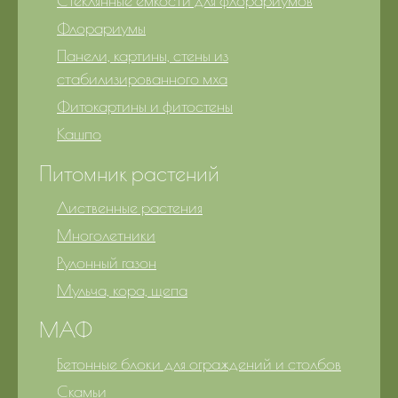
Стеклянные емкости для флорариумов
Флорариумы
Панели, картины, стены из
стабилизированного мха
Фитокартины и фитостены
Кашпо
Питомник растений
Лиственные растения
Многолетники
Рулонный газон
Мульча, кора, щепа
МАФ
Бетонные блоки для ограждений и столбов
Скамьи